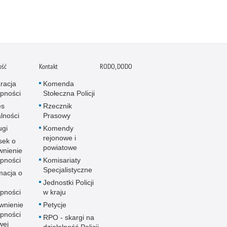
ość
Kontakt
RODO, DODO
racja
Komenda
pności
Stołeczna Policji
es
Rzecznik
alności
Prasowy
ugi
Komendy
rejonowe i
sek o
powiatowe
wnienie
pności
Komisariaty
Specjalistyczne
macja o
u
Jednostki Policji
pności
w kraju
wnienie
Petycje
pności
RPO - skargi na
wej
działalność Policji