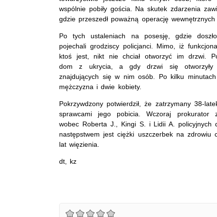
wspólnie pobiły gościa. Na skutek zdarzenia zawia
gdzie przeszedł poważną operację wewnętrznych 
Po tych ustaleniach na posesję, gdzie doszł
pojechali grodziscy policjanci. Mimo, iż funkcjo
ktoś jest, nikt nie chciał otworzyć im drzwi. P
dom z ukrycia, a gdy drzwi się otworzyły p
znajdujących się w nim osób. Po kilku minutac
mężczyzna i dwie kobiety.
Pokrzywdzony potwierdził, że zatrzymany 38-latek
sprawcami jego pobicia. Wczoraj prokurator 
wobec Roberta J., Kingi S. i Lidii A. policyjnych
następstwem jest ciężki uszczerbek na zdrowiu c
lat więzienia.
dt, kz