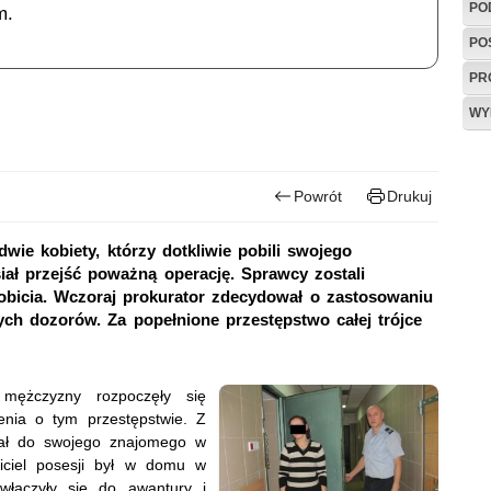
PO
m.
PO
PR
WY
Powrót
Drukuj
dwie kobiety, którzy dotkliwie pobili swojego
ł przejść poważną operację. Sprawcy zostali
pobicia. Wczoraj prokurator zdecydował o zastosowaniu
jnych dozorów. Za popełnione przestępstwo całej trójce
 mężczyzny rozpoczęły się
enia o tym przestępstwie. Z
hał do swojego znajomego w
ciciel posesji był w domu w
 włączyły się do awantury i