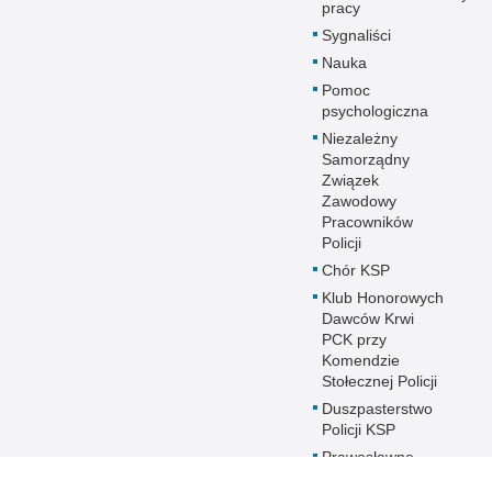
pracy
Sygnaliści
Nauka
Pomoc
psychologiczna
Niezależny
Samorządny
Związek
Zawodowy
Pracowników
Policji
Chór KSP
Klub Honorowych
Dawców Krwi
PCK przy
Komendzie
Stołecznej Policji
Duszpasterstwo
Policji KSP
Prawosławne
Duszpasterstwo