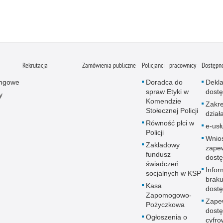
Rekrutacja
Zamówienia publiczne
Policjanci i pracownicy
Dostępn
ingowe
Doradca do
Dekla
spraw Etyki w
dostę
y
Komendzie
Zakr
Stołecznej Policji
dział
Równość płci w
e-usł
Policji
Wnio
Zakładowy
zape
fundusz
dostę
świadczeń
Infor
socjalnych w KSP
brak
Kasa
dostę
Zapomogowo-
Zape
Pożyczkowa
dostę
Ogłoszenia o
cyfro