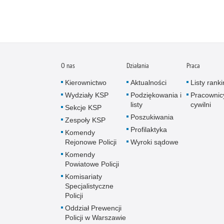
O nas
Działania
Praca
Kierownictwo
Aktualności
Listy rank
Wydziały KSP
Podziękowania i
Pracownic
listy
cywilni
Sekcje KSP
Poszukiwania
Zespoły KSP
Profilaktyka
Komendy
Rejonowe Policji
Wyroki sądowe
Komendy
Powiatowe Policji
Komisariaty
Specjalistyczne
Policji
Oddział Prewencji
Policji w Warszawie