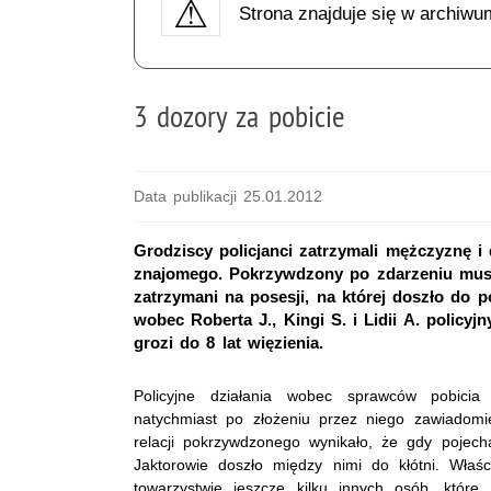
Strona znajduje się w archiwu
3 dozory za pobicie
Data publikacji 25.01.2012
Grodziscy policjanci zatrzymali mężczyznę i 
znajomego. Pokrzywdzony po zdarzeniu musia
zatrzymani na posesji, na której doszło do 
wobec Roberta J., Kingi S. i Lidii A. policy
grozi do 8 lat więzienia.
Policyjne działania wobec sprawców pobicia
natychmiast po złożeniu przez niego zawiadomi
relacji pokrzywdzonego wynikało, że gdy pojec
Jaktorowie doszło między nimi do kłótni. Właś
towarzystwie jeszcze kilku innych osób, które