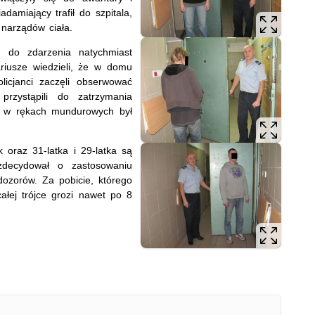
damiający trafił do szpitala,
narządów ciała.
o do zdarzenia natychmiast
nariusze wiedzieli, że w domu
olicjanci zaczęli obserwować
rzystąpili do zatrzymania
h w rękach mundurowych był
 oraz 31-latka i 29-latka są
zdecydował o zastosowaniu
 dozorów. Za pobicie, którego
ałej trójce grozi nawet po 8