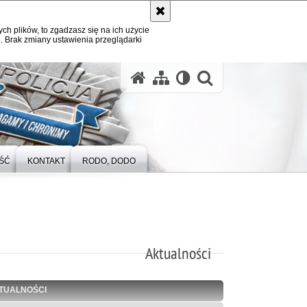
ych plików, to zgadzasz się na ich użycie
. Brak zmiany ustawienia przeglądarki
otwórz wysz
ŚĆ
KONTAKT
RODO, DODO
Aktualności
TUALNOŚCI