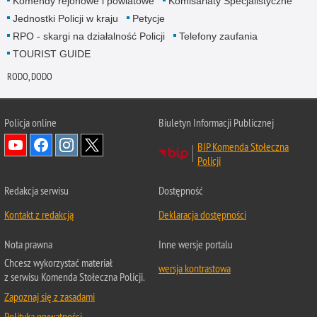
Komendy rejonowe i powiatowe
Komisariaty Specjalistyczne
Jednostki Policji w kraju
Petycje
RPO - skargi na działalność Policji
Telefony zaufania
TOURIST GUIDE
RODO, DODO
Policja online
Biuletyn Informacji Publicznej
BIP Komenda Stołeczna
Policji
Redakcja serwisu
Dostępność
Kontakt z redakcją
Deklaracja dostępności
Nota prawna
Inne wersje portalu
Chcesz wykorzystać materiał
wersja kontrastowa
z serwisu Komenda Stołeczna Policji.
Zapoznaj się z zasadami
Polityka prywatności