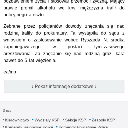
pozbawieniem życia i stosował przemoc fizyczną. Mający
prawie promil alkoholu we krwi mężczyzna trafił do
policyjnego aresztu.
Zebrane przez policjantów dowody znęcania się nad
rodziną trafiły do prokuratury. Ta wystąpiła do sądu z
wnioskiem o zastosowanie wobec Ryszarda N. środka
zapobiegawczego w postaci tymczasowego
aresztowania. Za znęcanie się nad rodziną grozi kara
nawet do 5 lat więzienia.
ea/mb
↓ Pokaż informacje dodatkowe ↓
O nas
Kierownictwo
Wydziały KSP
Sekcje KSP
Zespoły KSP
Komendy Rejonowe Policji
Komendy Powiatowe Policji