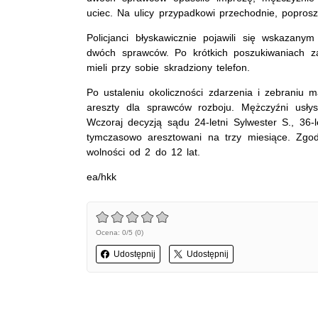
uciec. Na ulicy przypadkowi przechodnie, poprosz
Policjanci błyskawicznie pojawili się wskazan
dwóch sprawców. Po krótkich poszukiwaniach z
mieli przy sobie skradziony telefon.
Po ustaleniu okoliczności zdarzenia i zebraniu m
areszty dla sprawców rozboju. Mężczyźni usłys
Wczoraj decyzją sądu 24-letni Sylwester S., 36-le
tymczasowo aresztowani na trzy miesiące. Zgo
wolności od 2 do 12 lat.
ea/hkk
Ocena: 0/5 (0)
Udostępnij
Udostępnij