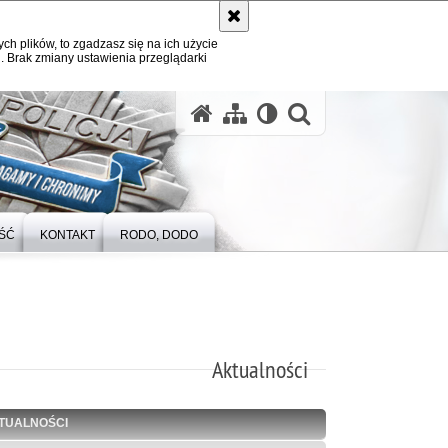
ych plików, to zgadzasz się na ich użycie
. Brak zmiany ustawienia przeglądarki
otwórz wysz
ŚĆ
KONTAKT
RODO, DODO
Aktualności
TUALNOŚCI