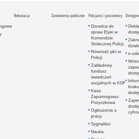
Rekrutacja
Zamówienia publiczne
Policjanci i pracownicy
Dostępn
ingowe
Doradca do
Dekla
spraw Etyki w
dostę
y
Komendzie
Zakr
Stołecznej Policji
dział
Równość płci w
e-usł
Policji
Wnio
Zakładowy
zape
fundusz
dostę
świadczeń
Infor
socjalnych w KSP
brak
Kasa
dostę
Zapomogowo-
Zape
Pożyczkowa
dostę
Ogłoszenia o
cyfro
pracy
Sygnaliści
Nauka