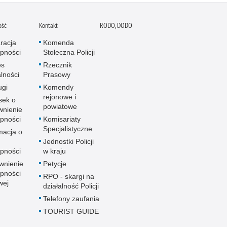
ość
Kontakt
RODO, DODO
racja
Komenda
pności
Stołeczna Policji
es
Rzecznik
alności
Prasowy
ugi
Komendy
rejonowe i
sek o
powiatowe
wnienie
pności
Komisariaty
Specjalistyczne
macja o
u
Jednostki Policji
pności
w kraju
wnienie
Petycje
pności
RPO - skargi na
wej
działalność Policji
Telefony zaufania
TOURIST GUIDE