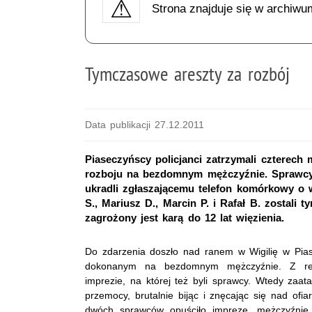
Strona znajduje się w archiwu
Tymczasowe areszty za rozbój
Data publikacji 27.12.2011
Piaseczyńscy policjanci zatrzymali czterech
rozboju na bezdomnym mężczyźnie. Sprawcy u
ukradli zgłaszającemu telefon komórkowy o w
S., Mariusz D., Marcin P. i Rafał B. zostali
zagrożony jest karą do 12 lat więzienia.
Do zdarzenia doszło nad ranem w Wigilię w Piase
dokonanym na bezdomnym mężczyźnie. Z rela
imprezie, na której też byli sprawcy. Wtedy zaa
przemocy, brutalnie bijąc i znęcając się nad ofi
dwóch sprawców opuściło imprezę, mężczyźnie 