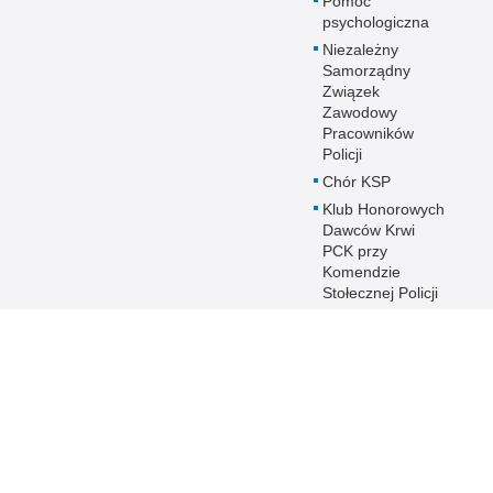
Pomoc
psychologiczna
Niezależny
Samorządny
Związek
Zawodowy
Pracowników
Policji
Chór KSP
Klub Honorowych
Dawców Krwi
PCK przy
Komendzie
Stołecznej Policji
Duszpasterstwo
Policji KSP
Prawosławne
Duszpasterstwo
Policji
IPA - International
Police
Association