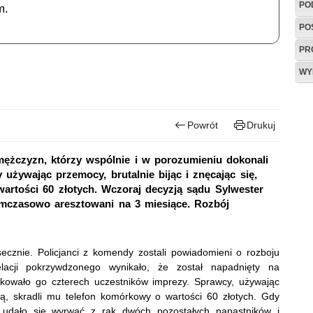
PO
m.
PO
PR
WY
Powrót
Drukuj
 mężczyzn, którzy wspólnie i w porozumieniu dokonali
żywając przemocy, brutalnie bijąc i znęcając się,
artości 60 złotych. Wczoraj decyzją sądu Sylwester
 tymczasowo aresztowani na 3 miesiące. Rozbój
cznie. Policjanci z komendy zostali powiadomieni o rozboju
cji pokrzywdzonego wynikało, że został napadnięty na
takowało go czterech uczestników imprezy. Sprawcy, używając
arą, skradli mu telefon komórkowy o wartości 60 złotych. Gdy
udało się wyrwać z rąk dwóch pozostałych napastników i