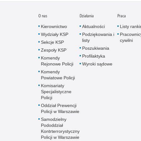
O nas
Działania
Praca
Kierownictwo
Aktualności
Listy rank
Wydziały KSP
Podziękowania i
Pracownic
listy
cywilni
Sekcje KSP
Poszukiwania
Zespoły KSP
Profilaktyka
Komendy
Rejonowe Policji
Wyroki sądowe
Komendy
Powiatowe Policji
Komisariaty
Specjalistyczne
Policji
Oddział Prewencji
Policji w Warszawie
Samodzielny
Pododdział
Kontrterrorystyczny
Policji w Warszawie