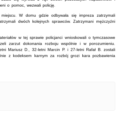
eni o pomoc, wezwali policję.
ym miejscu. W domu gdzie odbywała się impreza zatrzymali
atrzymali dwóch kolejnych sprawców. Zatrzymani mężczyźni
ateriałów w tej sprawie policjanci wnioskowali o tymczasowe
zeli zarzut dokonania rozboju wspólnie i w porozumieniu.
tni Mariusz D., 32-letni Marcin P. i 27-letni Rafał B. zostali
dnie z kodeksem karnym za rozbój grozi kara pozbawienia