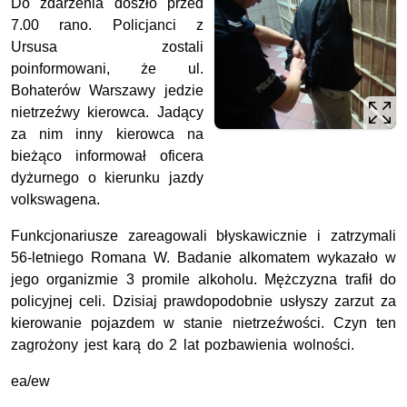
Do zdarzenia doszło przed
7.00 rano. Policjanci z
Ursusa zostali
poinformowani, że ul.
Bohaterów Warszawy jedzie
nietrzeźwy kierowca. Jadący
za nim inny kierowca na
bieżąco informował oficera
dyżurnego o kierunku jazdy
volkswagena.
Funkcjonariusze zareagowali błyskawicznie i zatrzymali
56-letniego Romana W. Badanie alkomatem wykazało w
jego organizmie 3 promile alkoholu. Mężczyzna trafił do
policyjnej celi. Dzisiaj prawdopodobnie usłyszy zarzut za
kierowanie pojazdem w stanie nietrzeźwości. Czyn ten
zagrożony jest karą do 2 lat pozbawienia wolności.
ea/ew