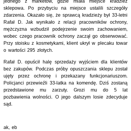
jednego z marketów, gdzie miała miejsce kradzież
sklepowa. Po przybyciu na miejsce ustalili szczegóły
zdarzenia. Okazało się, że sprawcą kradzieży był 33-letni
Rafał D. Jak wynikało z relacji pracowników ochrony,
mężczyzna wzbudził podejrzenie swoim zachowaniem,
wobec czego pracownik ochrony zaczął go obserwować.
Przy stoisku z kosmetykami, klient ukrył w plecaku towar
o wartości 295 złotych.
Rafał D. opuścił halę sprzedaży wyjściem dla klientów
bez zakupów. Podczas próby opuszczania sklepu został
ujęty przez ochronę i przekazany funkcjonariuszom.
Policjanci przewieźli 33-latka na komendę. Dziś zostaną
przedstawione mu zarzuty. Grozi mu do 5 lat
pozbawienia wolności. O jego dalszym losie zdecyduje
sąd.
ak, eb