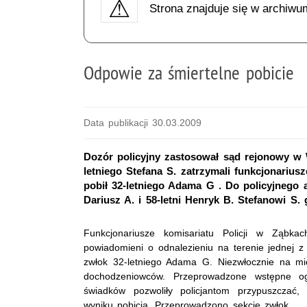
Strona znajduje się w archiwu
Odpowie za śmiertelne pobicie
Data publikacji 30.03.2009
Dozór policyjny zastosował sąd rejonowy w 
letniego Stefana S. zatrzymali funkcjonariusz
pobił 32-letniego Adama G . Do policyjnego are
Dariusz A. i 58-letni Henryk B. Stefanowi S.
Funkcjonariusze komisariatu Policji w Ząbka
powiadomieni o odnalezieniu na terenie jednej z 
zwłok 32-letniego Adama G. Niezwłocznie na mie
dochodzeniowców. Przeprowadzone wstępne ogl
świadków pozwoliły policjantom przypuszczać
wyniku pobicia. Przeprowadzono sekcję zwłok.