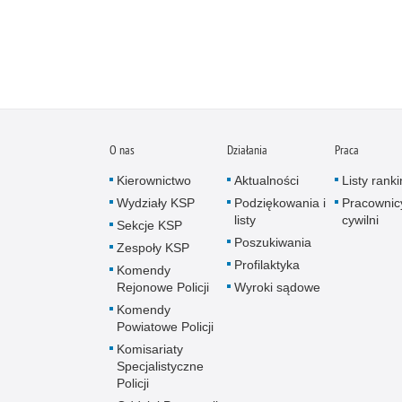
O nas
Działania
Praca
Kierownictwo
Aktualności
Listy rank
Wydziały KSP
Podziękowania i
Pracownic
listy
cywilni
Sekcje KSP
Poszukiwania
Zespoły KSP
Profilaktyka
Komendy
Rejonowe Policji
Wyroki sądowe
Komendy
Powiatowe Policji
Komisariaty
Specjalistyczne
Policji