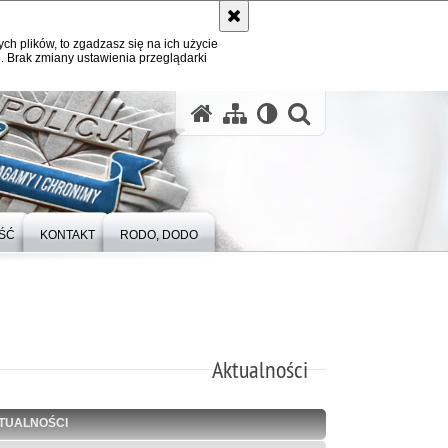
ych plików, to zgadzasz się na ich użycie
. Brak zmiany ustawienia przeglądarki
otwórz wysz
ŚĆ
KONTAKT
RODO, DODO
Aktualności
TUALNOŚCI