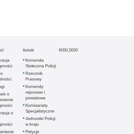
ość
Kontakt
RODO, DODO
racja
Komenda
pności
Stołeczna Policji
es
Rzecznik
alności
Prasowy
ugi
Komendy
rejonowe i
sek o
powiatowe
wnienie
pności
Komisariaty
Specjalistyczne
macja o
u
Jednostki Policji
pności
w kraju
wnienie
Petycje