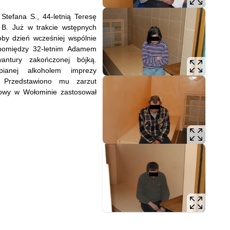
Stefana S., 44-letnią Teresę
k B. Już w trakcie wstępnych
soby dzień wcześniej wspólnie
j pomiędzy 32-letnim Adamem
ntury zakończonej bójką.
apianej alkoholem imprezy
. Przedstawiono mu zarzut
owy w Wołominie zastosował