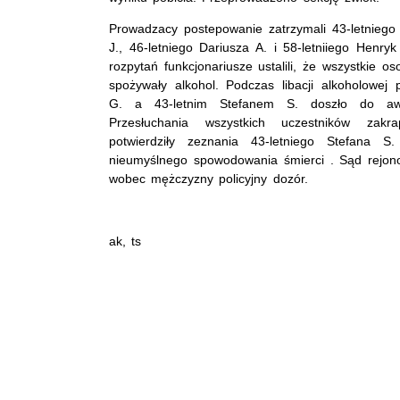
Prowadzacy postepowanie zatrzymali 43-letniego 
J., 46-letniego Dariusza A. i 58-letniiego Henry
rozpytań funkcjonariusze ustalili, że wszystkie o
spożywały alkohol. Podczas libacji alkoholowe
G. a 43-letnim Stefanem S. doszło do awa
Przesłuchania wszystkich uczestników zakr
potwierdziły zeznania 43-letniego Stefana S
nieumyślnego spowodowania śmierci . Sąd rejon
wobec mężczyzny policyjny dozór.
ak, ts