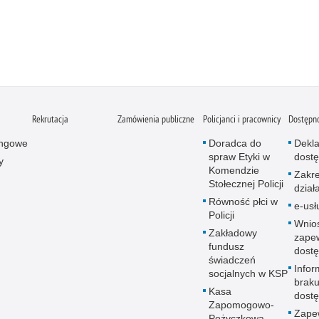
Rekrutacja
Zamówienia publiczne
Policjanci i pracownicy
Dostępn
ingowe
Doradca do
Dekla
spraw Etyki w
dostę
y
Komendzie
Zakr
Stołecznej Policji
dział
Równość płci w
e-usł
Policji
Wnio
Zakładowy
zape
fundusz
dostę
świadczeń
Infor
socjalnych w KSP
brak
Kasa
dostę
Zapomogowo-
Zape
Pożyczkowa