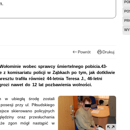
PO
m.
PO
PR
WY
Powrót
Drukuj
Wołominie wobec sprawcy śmiertelnego pobicia.43-
e z komisariatu policji w Ząbkach po tym, jak dotkliwie
sztu trafiła również 44-letnia Teresa J., 46-letni
 grozi nawet do 12 lat pozbawienia wolności.
ch w ubiegłą środę zostali
posesji przy ul. Piłsudskiego
jsce skierowano policyjnych
ędziny oraz przesłuchania
, że zgon mógł nastąpić w