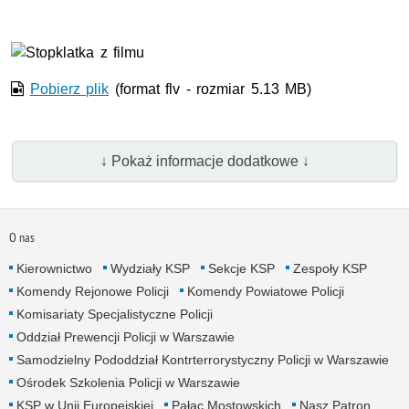
Film w formacie nieobsługiwanym przez odtwarzacz.
Pobierz plik
(format flv - rozmiar 5.13 MB)
↓ Pokaż informacje dodatkowe ↓
O nas
Kierownictwo
Wydziały KSP
Sekcje KSP
Zespoły KSP
Komendy Rejonowe Policji
Komendy Powiatowe Policji
Komisariaty Specjalistyczne Policji
Oddział Prewencji Policji w Warszawie
Samodzielny Pododdział Kontrterrorystyczny Policji w Warszawie
Ośrodek Szkolenia Policji w Warszawie
KSP w Unii Europejskiej
Pałac Mostowskich
Nasz Patron