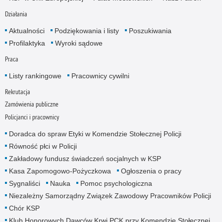
Działania
Aktualności
Podziękowania i listy
Poszukiwania
Profilaktyka
Wyroki sądowe
Praca
Listy rankingowe
Pracownicy cywilni
Rekrutacja
Zamówienia publiczne
Policjanci i pracownicy
Doradca do spraw Etyki w Komendzie Stołecznej Policji
Równość płci w Policji
Zakładowy fundusz świadczeń socjalnych w KSP
Kasa Zapomogowo-Pożyczkowa
Ogłoszenia o pracy
Sygnaliści
Nauka
Pomoc psychologiczna
Niezależny Samorządny Związek Zawodowy Pracowników Policji
Chór KSP
Klub Honorowych Dawców Krwi PCK przy Komendzie Stołecznej