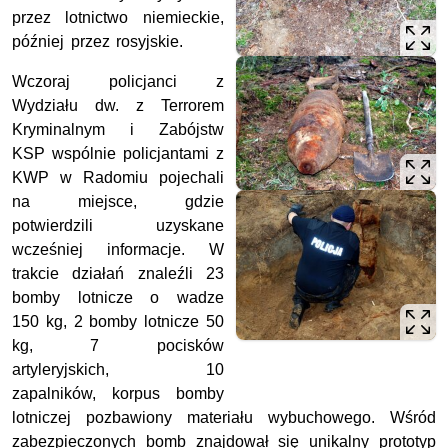
przez lotnictwo niemieckie,
później przez rosyjskie.
Wczoraj policjanci z
Wydziału dw. z Terrorem
Kryminalnym i Zabójstw
KSP wspólnie policjantami z
KWP w Radomiu pojechali
na miejsce, gdzie
potwierdzili uzyskane
wcześniej informacje. W
trakcie działań znaleźli 23
bomby lotnicze o wadze
150 kg, 2 bomby lotnicze 50
kg, 7 pocisków
artyleryjskich, 10
zapalników, korpus bomby
lotniczej pozbawiony materiału wybuchowego. Wśród
zabezpieczonych bomb znajdował się unikalny prototyp