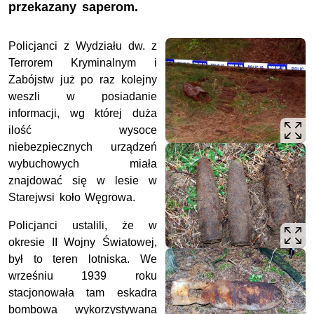
przekazany saperom.
Policjanci z Wydziału dw. z
Terrorem Kryminalnym i
Zabójstw już po raz kolejny
weszli w posiadanie
informacji, wg której duża
ilość wysoce
niebezpiecznych urządzeń
wybuchowych miała
znajdować się w lesie w
Starejwsi koło Węgrowa.
Policjanci ustalili, że w
okresie II Wojny Światowej,
był to teren lotniska. We
wrześniu 1939 roku
stacjonowała tam eskadra
bombowa wykorzystywana