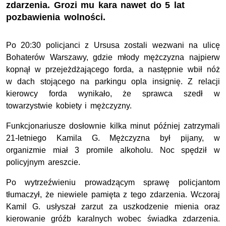
zdarzenia. Grozi mu kara nawet do 5 lat
pozbawienia wolności.
Po 20:30 policjanci z Ursusa zostali wezwani na ulicę
Bohaterów Warszawy, gdzie młody mężczyzna najpierw
kopnął w przejeżdżającego forda, a następnie wbił nóż
w dach stojącego na parkingu opla insignię. Z relacji
kierowcy forda wynikało, że sprawca szedł w
towarzystwie kobiety i mężczyzny.
Funkcjonariusze dosłownie kilka minut później zatrzymali
21-letniego Kamila G. Mężczyzna był pijany, w
organizmie miał 3 promile alkoholu. Noc spędził w
policyjnym areszcie.
Po wytrzeźwieniu prowadzącym sprawę policjantom
tłumaczył, że niewiele pamięta z tego zdarzenia. Wczoraj
Kamil G. usłyszał zarzut za uszkodzenie mienia oraz
kierowanie gróźb karalnych wobec świadka zdarzenia.