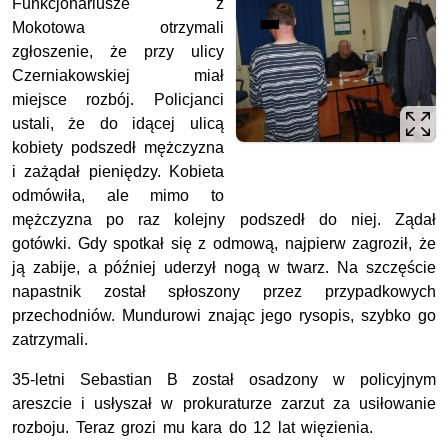
Funkcjonariusze z
Mokotowa otrzymali
zgłoszenie, że przy ulicy
Czerniakowskiej miał
miejsce rozbój. Policjanci
ustali, że do idącej ulicą
kobiety podszedł mężczyzna
i zażądał pieniędzy. Kobieta
odmówiła, ale mimo to
mężczyzna po raz kolejny podszedł do niej. Ządał
gotówki. Gdy spotkał się z odmową, najpierw zagroził, że
ją zabije, a później uderzył nogą w twarz. Na szczęście
napastnik został spłoszony przez przypadkowych
przechodniów. Mundurowi znając jego rysopis, szybko go
zatrzymali.
35-letni Sebastian B został osadzony w policyjnym
areszcie i usłyszał w prokuraturze zarzut za usiłowanie
rozboju. Teraz grozi mu kara do 12 lat więzienia.