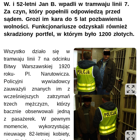
W. i 52-letni Jan B. wpadli w tramwaju linii 7.
Za czyn, który popełnili odpowiedzą przed
sądem. Grozi im kara do 5 lat pozbawienia
wolności. Funkcjonariusze odzyskali również
skradziony portfel, w którym było 1200 złotych.
Wszystko działo się w
tramwaju linii 7 na odcinku
Bitwy Warszawskiej 1920
roku- Pl. Narutowicza.
Policyjni wywiadowcy
zauważyli znanych im z
wcześniejszych zatrzymań
trzech mężczyzn, którzy
bacznie obserwowali jedną
z pasażerek. W pewnym
momencie, wykorzystując
nieuwagę 82-letniej kobiety,