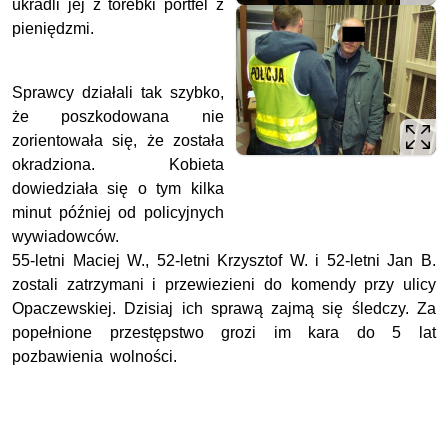
ukradli jej z torebki portfel z
pieniędzmi.
Sprawcy działali tak szybko,
że poszkodowana nie
zorientowała się, że została
okradziona. Kobieta
dowiedziała się o tym kilka
minut później od policyjnych
wywiadowców.
55-letni Maciej W., 52-letni Krzysztof W. i 52-letni Jan B.
zostali zatrzymani i przewiezieni do komendy przy ulicy
Opaczewskiej. Dzisiaj ich sprawą zajmą się śledczy. Za
popełnione przestępstwo grozi im kara do 5 lat
pozbawienia wolności.