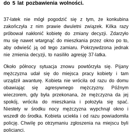
do 5 lat pozbawienia wolności.
37-latek nie mógł pogodzić się z tym, że konkubina
zakończyła z nim prawie dwuletni związek. Kilka razy
próbował nakłonić kobietę do zmiany decyzji. Zdarzyło
mu się nawet wtargnąć do mieszkania przez okno po to,
aby odwieść ją od tego zamiaru. Pokrzywdzona jednak
nie zmienia decyzji, to nasiliło agresję 37-latka.
Około północy sytuacja znowu powtórzyła się. Pijany
mężczyzna udał się do miejsca pracy kobiety i tam
urządził awanturę. Kobieta nie wróciła od razu do domu
obawiając się agresywnego mężczyzny. Późnym
wieczorem, gdy była przekonana, że mężczyzna da jej
spokój, wróciła do mieszkania i położyła się spać.
Niestety w środku nocy mężczyzna wypchnął okno i
wszedł do środka. Kobieta uciekła i od razu powiadomiła
policję. Chwilę po otrzymaniu zgłoszenia na miejscu byli
policjanci.