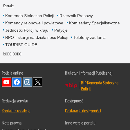
Kontakt
Komenda Stołeczna Policji
Rzecznik Prasowy
Komendy rejonowe i powiatowe
Komisariaty Specjalistyczne
Jednostki Policji w kraju
Petycje
RPO - skargi na działalność Policji
Telefony zaufania
TOURIST GUIDE
RODO, DODO
Policja online
Biuletyn Informacji Publicznej
BIP Komenda Stołeczna
Policji
Redakcja serwisu
Dostępność
Kontakt z redakcją
Deklaracja dostępności
Nota prawna
Inne wersje portalu