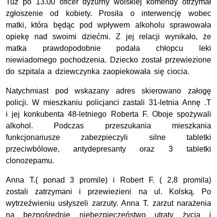
Tuż po 13.00 oficer dyżurny wolskiej komendy otrzymał
zgłoszenie od kobiety. Prosiła o interwencję wobec
matki, która będąc pod wpływem alkoholu sprawowała
opiekę nad swoimi dziećmi. Z jej relacji wynikało, że
matka prawdopodobnie podała chłopcu leki
niewiadomego pochodzenia. Dziecko został przewiezione
do szpitala a dziewczynka zaopiekowała się ciocia.
Natychmiast pod wskazany adres skierowano załogę
policji. W mieszkaniu policjanci zastali 31-letnia Annę .T
i jej konkubenta 48-letniego Roberta F. Oboje spożywali
alkohol. Podczas przeszukania mieszkania
funkcjonariusze zabezpieczyli silne tabletki
przeciwbólowe, antydepresanty oraz 3 tabletki
clonozepamu.
Anna T.( ponad 3 promile) i Robert F. ( 2,8 promila)
zostali zatrzymani i przewiezieni na ul. Kolską. Po
wytrzeźwieniu usłyszeli zarzuty. Anna T. zarzut narażenia
na bezpośrednie niebezpieczeństwo utraty życia i