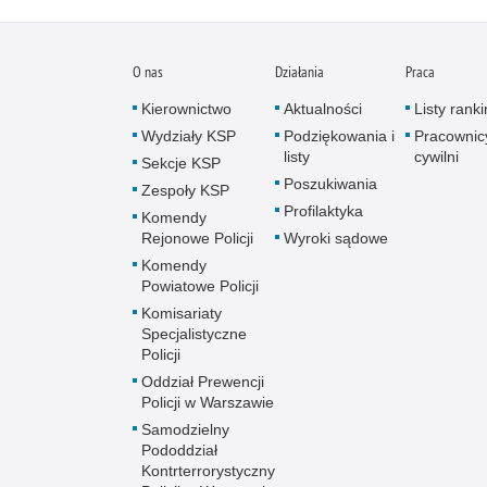
O nas
Działania
Praca
Kierownictwo
Aktualności
Listy rank
Wydziały KSP
Podziękowania i
Pracownic
listy
cywilni
Sekcje KSP
Poszukiwania
Zespoły KSP
Profilaktyka
Komendy
Rejonowe Policji
Wyroki sądowe
Komendy
Powiatowe Policji
Komisariaty
Specjalistyczne
Policji
Oddział Prewencji
Policji w Warszawie
Samodzielny
Pododdział
Kontrterrorystyczny