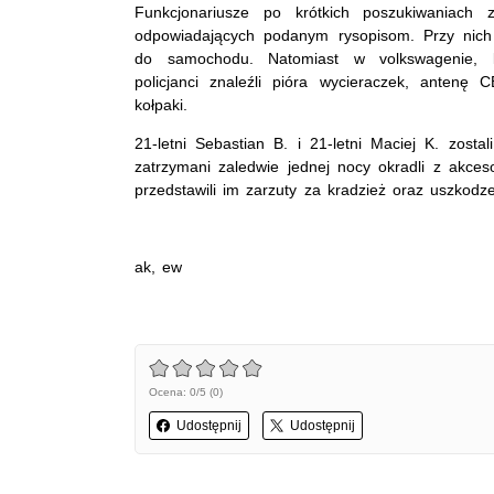
Funkcjonariusze po krótkich poszukiwaniach 
odpowiadających podanym rysopisom. Przy nich
do samochodu. Natomiast w volkswagenie, k
policjanci znaleźli pióra wycieraczek, antenę 
kołpaki.
21-letni Sebastian B. i 21-letni Maciej K. zostal
zatrzymani zaledwie jednej nocy okradli z akc
przedstawili im zarzuty za kradzież oraz uszkodz
ak, ew
Ocena: 0/5 (0)
Udostępnij
Udostępnij