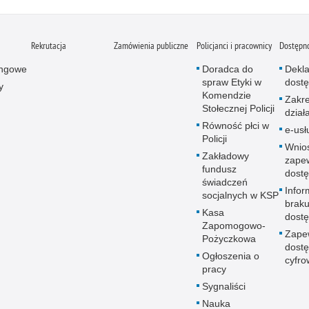
Rekrutacja
Zamówienia publiczne
Policjanci i pracownicy
Dostępn
ingowe
Doradca do
Dekla
spraw Etyki w
dostę
y
Komendzie
Zakr
Stołecznej Policji
dział
Równość płci w
e-usł
Policji
Wnio
Zakładowy
zape
fundusz
dostę
świadczeń
Infor
socjalnych w KSP
brak
Kasa
dostę
Zapomogowo-
Zape
Pożyczkowa
dostę
Ogłoszenia o
cyfro
pracy
Sygnaliści
Nauka