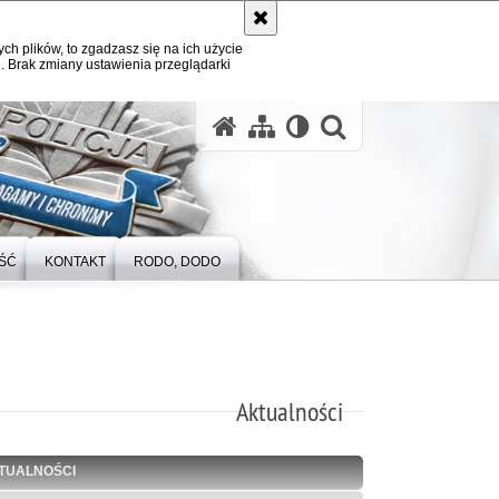
ych plików, to zgadzasz się na ich użycie
. Brak zmiany ustawienia przeglądarki
otwórz wysz
ŚĆ
KONTAKT
RODO, DODO
Aktualności
TUALNOŚCI