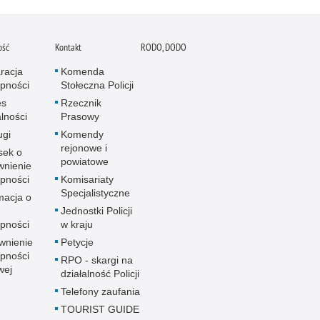
ość
Kontakt
RODO, DODO
racja
Komenda
pności
Stołeczna Policji
es
Rzecznik
alności
Prasowy
ugi
Komendy
rejonowe i
sek o
powiatowe
wnienie
pności
Komisariaty
Specjalistyczne
macja o
u
Jednostki Policji
pności
w kraju
wnienie
Petycje
pności
RPO - skargi na
wej
działalność Policji
Telefony zaufania
TOURIST GUIDE