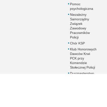
Pomoc
psychologiczna
Niezależny
Samorządny
Związek
Zawodowy
Pracowników
Policji
Chór KSP
Klub Honorowych
Dawców Krwi
PCK przy
Komendzie
Stołecznej Policji
Duszpasterstwo
Policji KSP
Prawosławne
Duszpasterstwo
Policji
IPA - International
Police