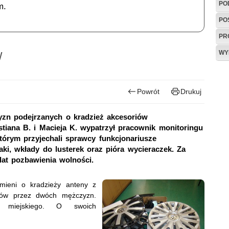
PO
m.
PO
PR
y
WY
Powrót
Drukuj
yzn podejrzanych o kradzież akcesoriów
iana B. i Macieja K. wypatrzył pracownik monitoringu
tórym przyjechali sprawcy funkcjonariusze
ki, wkłady do lusterek oraz pióra wycieraczek. Za
lat pozbawienia wolności.
omieni o kradzieży anteny z
tów przez dwóch mężczyzn.
gu miejskiego. O swoich