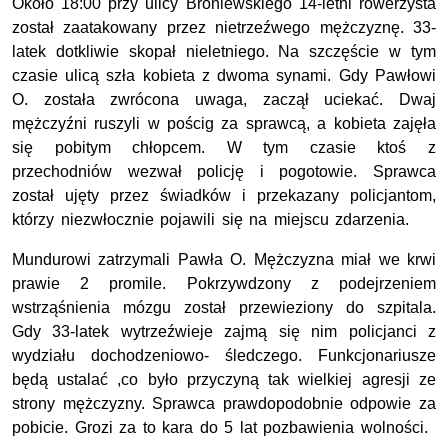
Około 18:00 przy ulicy Broniewskiego 14-letni rowerzysta
został zaatakowany przez nietrzeźwego mężczyznę. 33-
latek dotkliwie skopał nieletniego. Na szczęście w tym
czasie ulicą szła kobieta z dwoma synami. Gdy Pawłowi
O. została zwrócona uwaga, zaczął uciekać. Dwaj
mężczyźni ruszyli w pościg za sprawcą, a kobieta zajęła
się pobitym chłopcem. W tym czasie ktoś z
przechodniów wezwał policję i pogotowie. Sprawca
został ujęty przez świadków i przekazany policjantom,
którzy niezwłocznie pojawili się na miejscu zdarzenia.
Mundurowi zatrzymali Pawła O. Mężczyzna miał we krwi
prawie 2 promile. Pokrzywdzony z podejrzeniem
wstrząśnienia mózgu został przewieziony do szpitala.
Gdy 33-latek wytrzeźwieje zajmą się nim policjanci z
wydziału dochodzeniowo- śledczego. Funkcjonariusze
będą ustalać ,co było przyczyną tak wielkiej agresji ze
strony mężczyzny. Sprawca prawdopodobnie odpowie za
pobicie. Grozi za to kara do 5 lat pozbawienia wolności.