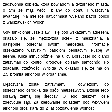
zadzwoniła kobieta, która powiadomiła dyżurnego miasta,
o tym że mąż wrócił pijany do domu i wszczyna
awanturę. Na miejsce natychmiast wysłano patrol policji
z warszawskich Włoch.
Gdy funkcjonariusze zjawili się pod wskazanym adresem,
okazało się, że mężczyzna uciekł z mieszkania, a
następnie odjechał swoim mercedes. Informację
przekazano wszystkim patrolom pełniącym służbę w
terenie. Kilka minut później na ulicy Borsuczej policjanci
zatrzymali do kontroli drogowej opisany samochód. Po
zbadaniu trzeźwości Witolda W. okazało się, że ma on
2,5 promila alkoholu w organizmie.
Mężczyzna został zatrzymany i odwieziony do
stołecznego ośrodka dla osób nietrzeźwych. Dzisiaj jego
sprawą zajmą się śledczy. O jego dalszym losie
zdecyduje sąd. Za kierowanie pojazdem pod wpływem
alkoholu grozi kara do 2 lat pozbawienia wolności.