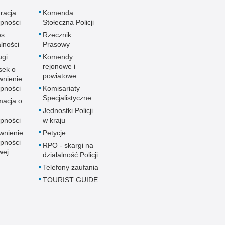
racja
Komenda
pności
Stołeczna Policji
es
Rzecznik
alności
Prasowy
ugi
Komendy
rejonowe i
sek o
powiatowe
wnienie
pności
Komisariaty
Specjalistyczne
macja o
u
Jednostki Policji
pności
w kraju
wnienie
Petycje
pności
RPO - skargi na
wej
działalność Policji
Telefony zaufania
TOURIST GUIDE