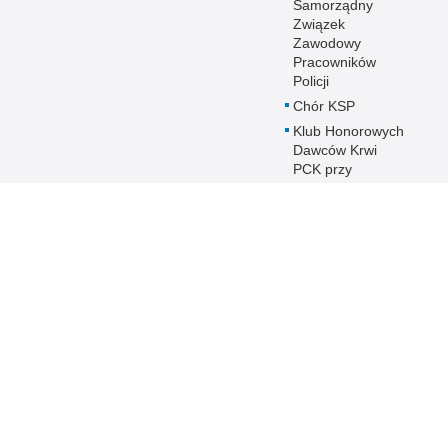
Samorządny
Związek
Zawodowy
Pracowników
Policji
Chór KSP
Klub Honorowych
Dawców Krwi
PCK przy
Komendzie
Stołecznej Policji
Duszpasterstwo
Policji KSP
Prawosławne
Duszpasterstwo
Policji
IPA - International
Police
Association
Warto wiedzieć