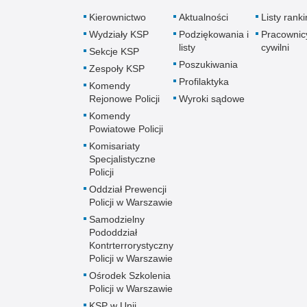
Kierownictwo
Aktualności
Listy rank
Wydziały KSP
Podziękowania i
Pracownic
listy
cywilni
Sekcje KSP
Poszukiwania
Zespoły KSP
Profilaktyka
Komendy
Rejonowe Policji
Wyroki sądowe
Komendy
Powiatowe Policji
Komisariaty
Specjalistyczne
Policji
Oddział Prewencji
Policji w Warszawie
Samodzielny
Pododdział
Kontrterrorystyczny
Policji w Warszawie
Ośrodek Szkolenia
Policji w Warszawie
KSP w Unii