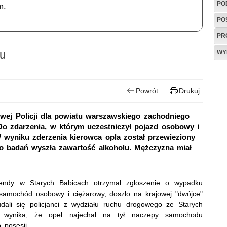
PO
m.
PO
PR
ku
WY
Powrót
Drukuj
wej Policji dla powiatu warszawskiego zachodniego
o zdarzenia, w którym uczestniczył pojazd osobowy i
 wyniku zderzenia kierowca opla został przewieziony
do badań wyszła zawartość alkoholu. Mężczyzna miał
endy w Starych Babicach otrzymał zgłoszenie o wypadku
samochód osobowy i ciężarowy, doszło na krajowej "dwójce"
dali się policjanci z wydziału ruchu drogowego ze Starych
zy wynika, że opel najechał na tył naczepy samochodu
 posesji.