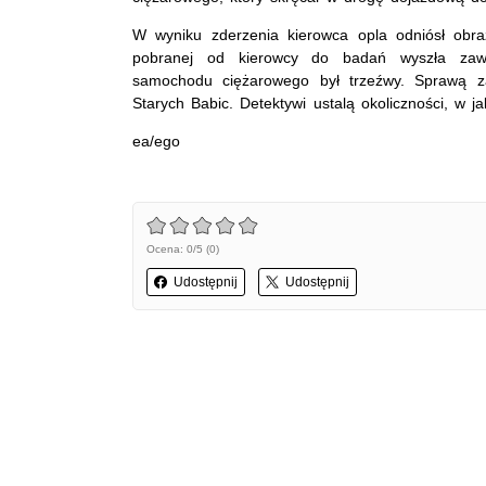
W wyniku zderzenia kierowca opla odniósł obra
pobranej od kierowcy do badań wyszła zawa
samochodu ciężarowego był trzeźwy. Sprawą zaj
Starych Babic. Detektywi ustalą okoliczności, w j
ea/ego
Ocena: 0/5 (0)
Udostępnij
Udostępnij