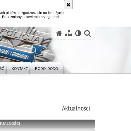
ych plików, to zgadzasz się na ich użycie
. Brak zmiany ustawienia przeglądarki
otwórz wysz
ŚĆ
KONTAKT
RODO, DODO
Aktualności
TUALNOŚCI