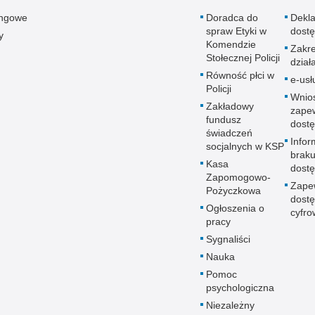
ingowe
Doradca do
Dekla
spraw Etyki w
dostę
y
Komendzie
Zakr
Stołecznej Policji
dział
Równość płci w
e-usł
Policji
Wnio
Zakładowy
zape
fundusz
dostę
świadczeń
Infor
socjalnych w KSP
brak
Kasa
dostę
Zapomogowo-
Zape
Pożyczkowa
dostę
Ogłoszenia o
cyfro
pracy
Sygnaliści
Nauka
Pomoc
psychologiczna
Niezależny