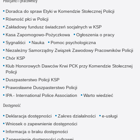
Policjanci i pracownicy
Doradca do spraw Etyki w Komendzie Stołecznej Policji
Równość płci w Policji
Zakładowy fundusz świadczeń socjalnych w KSP
Kasa Zapomogowo-Pożyczkowa
Ogłoszenia o pracy
Sygnaliści
Nauka
Pomoc psychologiczna
Niezależny Samorządny Związek Zawodowy Pracowników Policji
Chór KSP
Klub Honorowych Dawców Krwi PCK przy Komendzie Stołecznej
Policji
Duszpasterstwo Policji KSP
Prawosławne Duszpasterstwo Policji
IPA - International Police Association
Warto wiedzieć
Dostępność
Deklaracja dostępności
Zakres działalności
e-usługi
Wniosek o zapewnienie dostępności
Informacja o braku dostępności
Zapewnienie dostępności cyfrowej