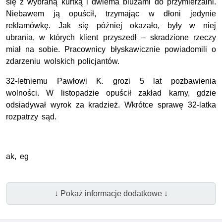
się z wybraną kurtką i dwiema bluzami do przymierzalni.
Niebawem ją opuścił, trzymając w dłoni jedynie
reklamówkę. Jak się później okazało, były w niej
ubrania, w których klient przyszedł – skradzione rzeczy
miał na sobie. Pracownicy błyskawicznie powiadomili o
zdarzeniu wolskich policjantów.
32-letniemu Pawłowi K. grozi 5 lat pozbawienia
wolności. W listopadzie opuścił zakład karny, gdzie
odsiadywał wyrok za kradzież. Wkrótce sprawę 32-latka
rozpatrzy sąd.
ak, eg
↓ Pokaż informacje dodatkowe ↓