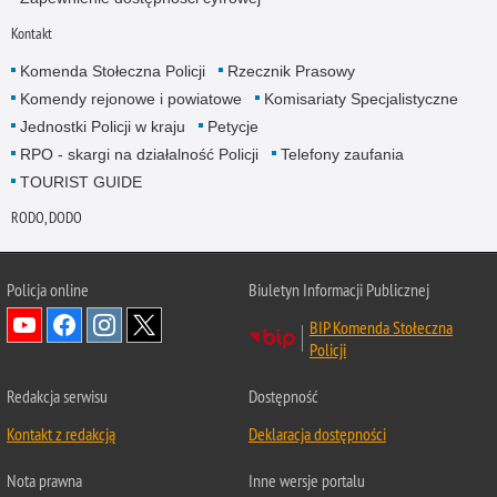
Kontakt
Komenda Stołeczna Policji
Rzecznik Prasowy
Komendy rejonowe i powiatowe
Komisariaty Specjalistyczne
Jednostki Policji w kraju
Petycje
RPO - skargi na działalność Policji
Telefony zaufania
TOURIST GUIDE
RODO, DODO
Policja online
Biuletyn Informacji Publicznej
BIP Komenda Stołeczna
Policji
Redakcja serwisu
Dostępność
Kontakt z redakcją
Deklaracja dostępności
Nota prawna
Inne wersje portalu