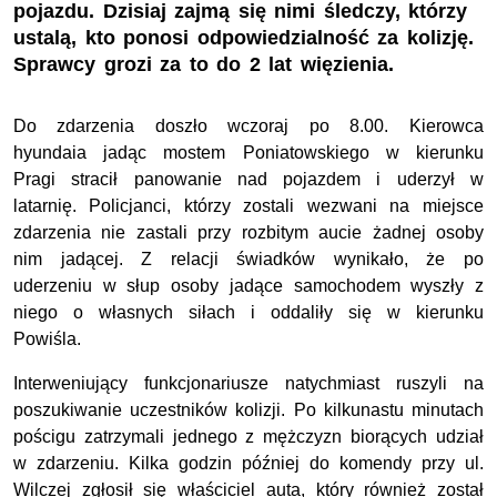
pojazdu. Dzisiaj zajmą się nimi śledczy, którzy
ustalą, kto ponosi odpowiedzialność za kolizję.
Sprawcy grozi za to do 2 lat więzienia.
Do zdarzenia doszło wczoraj po 8.00. Kierowca
hyundaia jadąc mostem Poniatowskiego w kierunku
Pragi stracił panowanie nad pojazdem i uderzył w
latarnię. Policjanci, którzy zostali wezwani na miejsce
zdarzenia nie zastali przy rozbitym aucie żadnej osoby
nim jadącej. Z relacji świadków wynikało, że po
uderzeniu w słup osoby jadące samochodem wyszły z
niego o własnych siłach i oddaliły się w kierunku
Powiśla.
Interweniujący funkcjonariusze natychmiast ruszyli na
poszukiwanie uczestników kolizji. Po kilkunastu minutach
pościgu zatrzymali jednego z mężczyzn biorących udział
w zdarzeniu. Kilka godzin później do komendy przy ul.
Wilczej zgłosił się właściciel auta, który również został