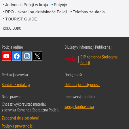
Jednostki Policji w kraju
Petycje
RPO - skargi na działalność Policji
Telefony zaufania
TOURIST GUIDE
RODO, DODO
Policja online
Biuletyn Informacji Publicznej
BIP Komenda Stołeczna
Policji
Redakcja serwisu
Dostępność
Kontakt z redakcją
Deklaracja dostępności
Nota prawna
Inne wersje portalu
Chcesz wykorzystać materiał
wersja kontrastowa
z serwisu Komenda Stołeczna Policji.
Zapoznaj się z zasadami
Polityka prywatności