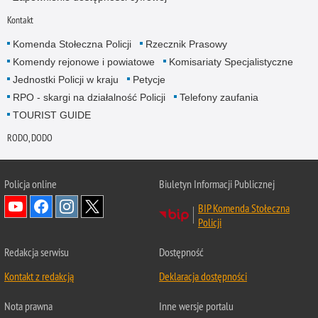
Kontakt
Komenda Stołeczna Policji
Rzecznik Prasowy
Komendy rejonowe i powiatowe
Komisariaty Specjalistyczne
Jednostki Policji w kraju
Petycje
RPO - skargi na działalność Policji
Telefony zaufania
TOURIST GUIDE
RODO, DODO
Policja online
Biuletyn Informacji Publicznej
BIP Komenda Stołeczna
Policji
Redakcja serwisu
Dostępność
Kontakt z redakcją
Deklaracja dostępności
Nota prawna
Inne wersje portalu