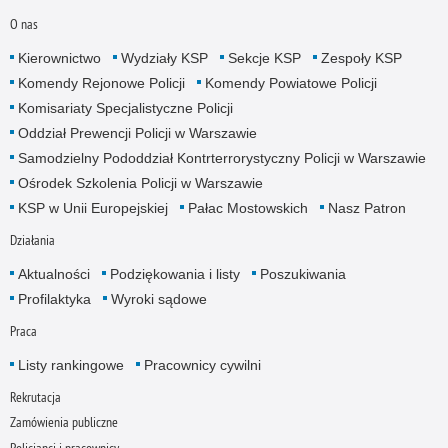
O nas
Kierownictwo
Wydziały KSP
Sekcje KSP
Zespoły KSP
Komendy Rejonowe Policji
Komendy Powiatowe Policji
Komisariaty Specjalistyczne Policji
Oddział Prewencji Policji w Warszawie
Samodzielny Pododdział Kontrterrorystyczny Policji w Warszawie
Ośrodek Szkolenia Policji w Warszawie
KSP w Unii Europejskiej
Pałac Mostowskich
Nasz Patron
Działania
Aktualności
Podziękowania i listy
Poszukiwania
Profilaktyka
Wyroki sądowe
Praca
Listy rankingowe
Pracownicy cywilni
Rekrutacja
Zamówienia publiczne
Policjanci i pracownicy