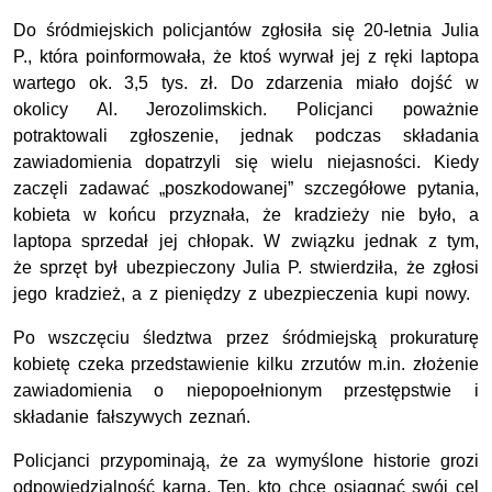
Do śródmiejskich policjantów zgłosiła się 20-letnia Julia
P., która poinformowała, że ktoś wyrwał jej z ręki laptopa
wartego ok. 3,5 tys. zł. Do zdarzenia miało dojść w
okolicy Al. Jerozolimskich. Policjanci poważnie
potraktowali zgłoszenie, jednak podczas składania
zawiadomienia dopatrzyli się wielu niejasności. Kiedy
zaczęli zadawać „poszkodowanej” szczegółowe pytania,
kobieta w końcu przyznała, że kradzieży nie było, a
laptopa sprzedał jej chłopak. W związku jednak z tym,
że sprzęt był ubezpieczony Julia P. stwierdziła, że zgłosi
jego kradzież, a z pieniędzy z ubezpieczenia kupi nowy.
Po wszczęciu śledztwa przez śródmiejską prokuraturę
kobietę czeka przedstawienie kilku zrzutów m.in. złożenie
zawiadomienia o niepopoełnionym przestępstwie i
składanie fałszywych zeznań.
Policjanci przypominają, że za wymyślone historie grozi
odpowiedzialność karna. Ten, kto chce osiągnąć swój cel