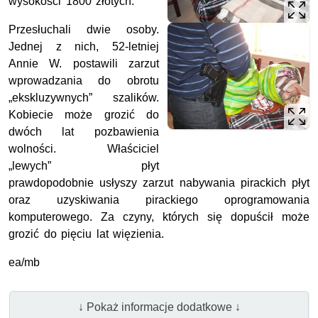
wysokości 1800 złotych.
Przesłuchali dwie osoby.
Jednej z nich, 52-letniej
Annie W. postawili zarzut
wprowadzania do obrotu
„ekskluzywnych” szalików.
Kobiecie może grozić do
dwóch lat pozbawienia
wolności. Właściciel
„lewych” płyt
prawdopodobnie usłyszy zarzut nabywania pirackich płyt
oraz uzyskiwania pirackiego oprogramowania
komputerowego. Za czyny, których się dopuścił może
grozić do pięciu lat więzienia.
ea/mb
↓ Pokaż informacje dodatkowe ↓