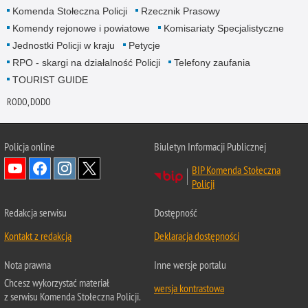
Komenda Stołeczna Policji
Rzecznik Prasowy
Komendy rejonowe i powiatowe
Komisariaty Specjalistyczne
Jednostki Policji w kraju
Petycje
RPO - skargi na działalność Policji
Telefony zaufania
TOURIST GUIDE
RODO, DODO
Policja online
Biuletyn Informacji Publicznej
BIP Komenda Stołeczna
Policji
Redakcja serwisu
Dostępność
Kontakt z redakcją
Deklaracja dostępności
Nota prawna
Inne wersje portalu
Chcesz wykorzystać materiał
wersja kontrastowa
z serwisu Komenda Stołeczna Policji.