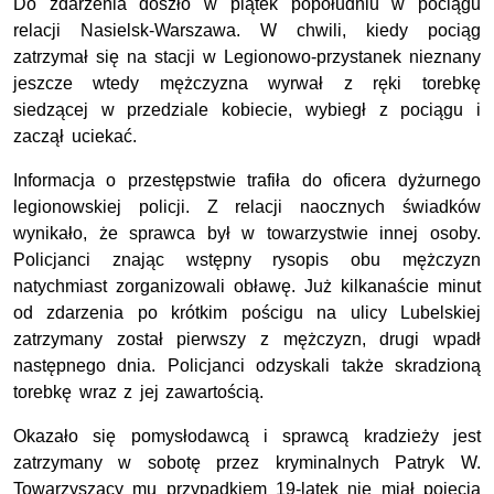
Do zdarzenia doszło w piątek popołudniu w pociągu
relacji Nasielsk-Warszawa. W chwili, kiedy pociąg
zatrzymał się na stacji w Legionowo-przystanek nieznany
jeszcze wtedy mężczyzna wyrwał z ręki torebkę
siedzącej w przedziale kobiecie, wybiegł z pociągu i
zaczął uciekać.
Informacja o przestępstwie trafiła do oficera dyżurnego
legionowskiej policji. Z relacji naocznych świadków
wynikało, że sprawca był w towarzystwie innej osoby.
Policjanci znając wstępny rysopis obu mężczyzn
natychmiast zorganizowali obławę. Już kilkanaście minut
od zdarzenia po krótkim pościgu na ulicy Lubelskiej
zatrzymany został pierwszy z mężczyzn, drugi wpadł
następnego dnia. Policjanci odzyskali także skradzioną
torebkę wraz z jej zawartością.
Okazało się pomysłodawcą i sprawcą kradzieży jest
zatrzymany w sobotę przez kryminalnych Patryk W.
Towarzyszący mu przypadkiem 19-latek nie miał pojęcia