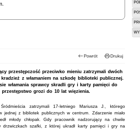
PO
m.
PO
PR
WY
Powrót
Drukuj
jący przestępczość przeciwko mieniu zatrzymali dwóch
kradzież z włamaniem na szkodę biblioteki publicznej.
sie włamania sprawcy skradli gry i karty pamięci do
 przestępstwo grozi do 10 lat więzienia.
ródmieścia zatrzymali 17-letniego Mariusza J., którego
 jednej z bibliotek publicznych w centrum. Zdarzenie miało
szedł młody chłopak. Gdy pracownik nadzorujący na chwile
rzwiczkach szafki, z której ukradł karty pamięci i gry na