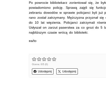
Po powrocie bibliotekarz zorientował się, że by
powiadomiono policję. Sprawą zajęli się funkc
zebraniu dowodów w sprawie policjanci byli już 
rano został zatrzymany. Mężczyzna przyznał się 
do 10 lat więzienia. Policjanci zatrzymali równi
Usłyszał on zarzut paserstwa za co grozi do 5 la
najbliższym czasie wrócą do biblioteki.
ea/to
Ocena: 0/5 (0)
Udostępnij
Udostępnij