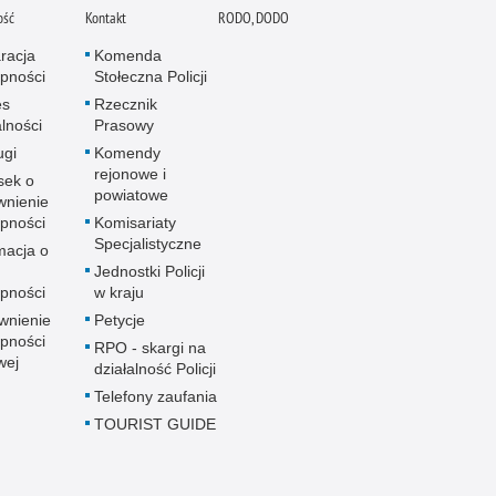
ość
Kontakt
RODO, DODO
racja
Komenda
pności
Stołeczna Policji
es
Rzecznik
alności
Prasowy
ugi
Komendy
rejonowe i
sek o
powiatowe
wnienie
pności
Komisariaty
Specjalistyczne
macja o
u
Jednostki Policji
pności
w kraju
wnienie
Petycje
pności
RPO - skargi na
wej
działalność Policji
Telefony zaufania
TOURIST GUIDE