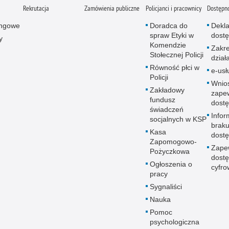
Rekrutacja
Zamówienia publiczne
Policjanci i pracownicy
Dostępn
ingowe
Doradca do
Dekla
spraw Etyki w
dostę
y
Komendzie
Zakr
Stołecznej Policji
dział
Równość płci w
e-usł
Policji
Wnio
Zakładowy
zape
fundusz
dostę
świadczeń
Infor
socjalnych w KSP
brak
Kasa
dostę
Zapomogowo-
Zape
Pożyczkowa
dostę
Ogłoszenia o
cyfro
pracy
Sygnaliści
Nauka
Pomoc
psychologiczna