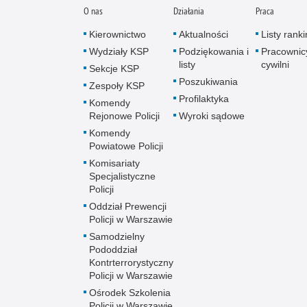
O nas
Działania
Praca
Kierownictwo
Aktualności
Listy rank
Wydziały KSP
Podziękowania i
Pracownic
listy
cywilni
Sekcje KSP
Poszukiwania
Zespoły KSP
Profilaktyka
Komendy
Rejonowe Policji
Wyroki sądowe
Komendy
Powiatowe Policji
Komisariaty
Specjalistyczne
Policji
Oddział Prewencji
Policji w Warszawie
Samodzielny
Pododdział
Kontrterrorystyczny
Policji w Warszawie
Ośrodek Szkolenia
Policji w Warszawie