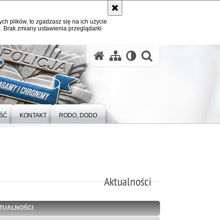
ych plików, to zgadzasz się na ich użycie
. Brak zmiany ustawienia przeglądarki
otwórz wysz
ŚĆ
KONTAKT
RODO, DODO
Aktualności
TUALNOŚCI