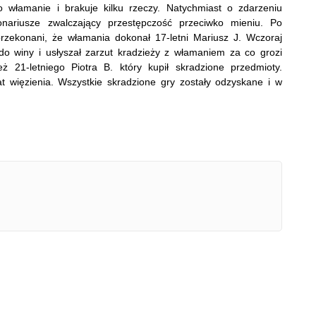
ło włamanie i brakuje kilku rzeczy. Natychmiast o zdarzeniu
jonariusze zwalczający przestępczość przeciwko mieniu. Po
przekonani, że włamania dokonał 17-letni Mariusz J. Wczoraj
do winy i usłyszał zarzut kradzieży z włamaniem za co grozi
eż 21-letniego Piotra B. który kupił skradzione przedmioty.
t więzienia. Wszystkie skradzione gry zostały odzyskane i w