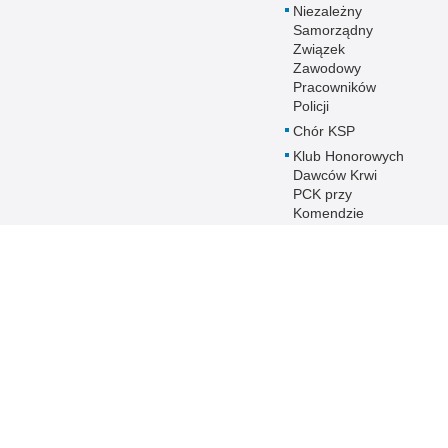
Niezależny
Samorządny
Związek
Zawodowy
Pracowników
Policji
Chór KSP
Klub Honorowych
Dawców Krwi
PCK przy
Komendzie
Stołecznej Policji
Duszpasterstwo
Policji KSP
Prawosławne
Duszpasterstwo
Policji
IPA - International
Police
Association
Warto wiedzieć