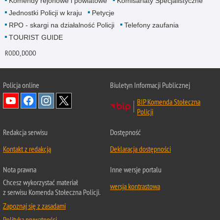
Komendy rejonowe i powiatowe
Komisariaty Specjalistyczne
Jednostki Policji w kraju
Petycje
RPO - skargi na działalność Policji
Telefony zaufania
TOURIST GUIDE
RODO, DODO
Policja online
Biuletyn Informacji Publicznej
BIP Komenda Stołeczna
Policji
Redakcja serwisu
Dostępność
Kontakt z redakcją
Deklaracja dostępności
Nota prawna
Inne wersje portalu
Chcesz wykorzystać materiał
wersja kontrastowa
z serwisu Komenda Stołeczna Policji.
Zapoznaj się z zasadami
Polityka prywatności