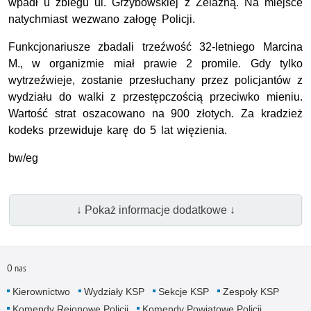
wpadł u zbiegu ul. Grzybowskiej z Żelazną. Na miejsce
natychmiast wezwano załogę Policji.
Funkcjonariusze zbadali trzeźwość 32-letniego Marcina
M., w organizmie miał prawie 2 promile. Gdy tylko
wytrzeźwieje, zostanie przesłuchany przez policjantów z
wydziału do walki z przestępczością przeciwko mieniu.
Wartość strat oszacowano na 900 złotych. Za kradzież
kodeks przewiduje karę do 5 lat więzienia.
bw/eg
↓ Pokaż informacje dodatkowe ↓
O nas
Kierownictwo
Wydziały KSP
Sekcje KSP
Zespoły KSP
Komendy Rejonowe Policji
Komendy Powiatowe Policji