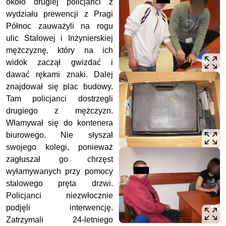
około drugiej policjanci z
wydziału prewencji z Pragi
Północ zauważyli na rogu
ulic Stalowej i Inżynierskiej
mężczyznę, który na ich
widok zaczął gwizdać i
dawać rękami znaki. Dalej
znajdował się plac budowy.
Tam policjanci dostrzegli
drugiego z mężczyzn.
Włamywał się do kontenera
biurowego. Nie słyszał
swojego kolegi, ponieważ
zagłuszał go chrzęst
wyłamywanych przy pomocy
stalowego pręta drzwi.
Policjanci niezwłocznie
podjęli interwencję.
Zatrzymali 24-letniego