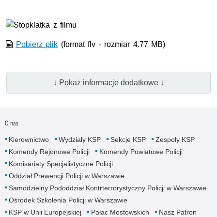
Film w formacie nieobsługiwanym przez odtwarzacz.
Pobierz plik
(format flv - rozmiar 4.77 MB)
↓ Pokaż informacje dodatkowe ↓
O nas
Kierownictwo
Wydziały KSP
Sekcje KSP
Zespoły KSP
Komendy Rejonowe Policji
Komendy Powiatowe Policji
Komisariaty Specjalistyczne Policji
Oddział Prewencji Policji w Warszawie
Samodzielny Pododdział Kontrterrorystyczny Policji w Warszawie
Ośrodek Szkolenia Policji w Warszawie
KSP w Unii Europejskiej
Pałac Mostowskich
Nasz Patron