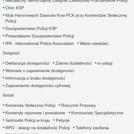
Niezależny Samorządny Związek Zawodowy Pracowników Policji
Chór KSP
Klub Honorowych Dawców Krwi PCK przy Komendzie Stołecznej
Policji
Duszpasterstwo Policji KSP
Prawosławne Duszpasterstwo Policji
IPA - International Police Association
Warto wiedzieć
Dostępność
Deklaracja dostępności
Zakres działalności
e-usługi
Wniosek o zapewnienie dostępności
Informacja o braku dostępności
Zapewnienie dostępności cyfrowej
Kontakt
Komenda Stołeczna Policji
Rzecznik Prasowy
Komendy rejonowe i powiatowe
Komisariaty Specjalistyczne
Jednostki Policji w kraju
Petycje
RPO - skargi na działalność Policji
Telefony zaufania