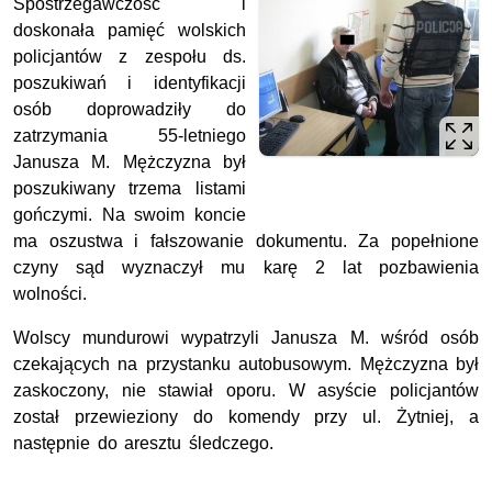
Spostrzegawczość i
doskonała pamięć wolskich
policjantów z zespołu ds.
poszukiwań i identyfikacji
osób doprowadziły do
zatrzymania 55-letniego
Janusza M. Mężczyzna był
poszukiwany trzema listami
gończymi. Na swoim koncie
ma oszustwa i fałszowanie dokumentu. Za popełnione
czyny sąd wyznaczył mu karę 2 lat pozbawienia
wolności.
Wolscy mundurowi wypatrzyli Janusza M. wśród osób
czekających na przystanku autobusowym. Mężczyzna był
zaskoczony, nie stawiał oporu. W asyście policjantów
został przewieziony do komendy przy ul. Żytniej, a
następnie do aresztu śledczego.