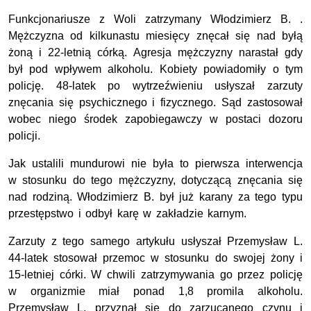
Funkcjonariusze z Woli zatrzymany Włodzimierz B. .
Mężczyzna od kilkunastu miesięcy znęcał się nad byłą
żoną i 22-letnią córką. Agresja mężczyzny narastał gdy
był pod wpływem alkoholu. Kobiety powiadomiły o tym
policję. 48-latek po wytrzeźwieniu usłyszał zarzuty
znęcania się psychicznego i fizycznego. Sąd zastosował
wobec niego środek zapobiegawczy w postaci dozoru
policji.
Jak ustalili mundurowi nie była to pierwsza interwencja
w stosunku do tego mężczyzny, dotyczącą znęcania się
nad rodziną. Włodzimierz B. był już karany za tego typu
przestępstwo i odbył karę w zakładzie karnym.
Zarzuty z tego samego artykułu usłyszał Przemysław L.
44-latek stosował przemoc w stosunku do swojej żony i
15-letniej córki. W chwili zatrzymywania go przez policję
w organizmie miał ponad 1,8 promila alkoholu.
Przemysław L. przyznał się do zarzucanego czynu i