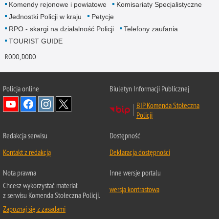
Komendy rejonowe i powiatowe
Komisariaty Specjalistyczne
Jednostki Policji w kraju
Petycje
RPO - skargi na działalność Policji
Telefony zaufania
TOURIST GUIDE
RODO, DODO
Policja online
Biuletyn Informacji Publicznej
BIP Komenda Stołeczna
Policji
Redakcja serwisu
Dostępność
Kontakt z redakcją
Deklaracja dostępności
Nota prawna
Inne wersje portalu
Chcesz wykorzystać materiał
wersja kontrastowa
z serwisu Komenda Stołeczna Policji.
Zapoznaj się z zasadami