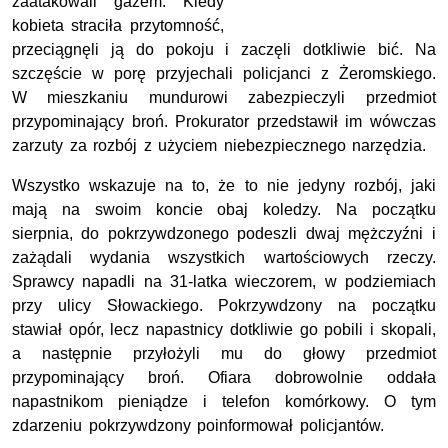
zaatakowali gazem. Kiedy
kobieta straciła przytomność,
przeciągnęli ją do pokoju i zaczęli dotkliwie bić. Na
szczęście w porę przyjechali policjanci z Żeromskiego.
W mieszkaniu mundurowi zabezpieczyli przedmiot
przypominający broń. Prokurator przedstawił im wówczas
zarzuty za rozbój z użyciem niebezpiecznego narzędzia.
Wszystko wskazuje na to, że to nie jedyny rozbój, jaki
mają na swoim koncie obaj koledzy. Na początku
sierpnia, do pokrzywdzonego podeszli dwaj mężczyźni i
zażądali wydania wszystkich wartościowych rzeczy.
Sprawcy napadli na 31-latka wieczorem, w podziemiach
przy ulicy Słowackiego. Pokrzywdzony na początku
stawiał opór, lecz napastnicy dotkliwie go pobili i skopali,
a następnie przyłożyli mu do głowy przedmiot
przypominający broń. Ofiara dobrowolnie oddała
napastnikom pieniądze i telefon komórkowy. O tym
zdarzeniu pokrzywdzony poinformował policjantów.