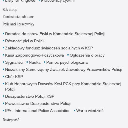
Listy rankingowe
Pracownicy cywilni
Rekrutacja
Zamówienia publiczne
Policjanci i pracownicy
Doradca do spraw Etyki w Komendzie Stołecznej Policji
Równość płci w Policji
Zakładowy fundusz świadczeń socjalnych w KSP
Kasa Zapomogowo-Pożyczkowa
Ogłoszenia o pracy
Sygnaliści
Nauka
Pomoc psychologiczna
Niezależny Samorządny Związek Zawodowy Pracowników Policji
Chór KSP
Klub Honorowych Dawców Krwi PCK przy Komendzie Stołecznej
Policji
Duszpasterstwo Policji KSP
Prawosławne Duszpasterstwo Policji
IPA - International Police Association
Warto wiedzieć
Dostępność