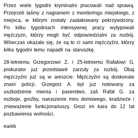
Przez wiele tygodni kryminalni pracowali nad sprawą.
Przejrzeli taśmy z nagraniem z monitoringu miejskiego, z
miejsca, w którym zostały zaatakowany pokrzywdzony.
Po kilku tygodniach intensywnej pracy wytypowali
mężczyzn, którzy mogli być odpowiedzialni za rozbój.
Wówczas okazało się, że są to ci sami mężczyźni, którzy
kilka tygodni temu napadli na staruszkę.
28-letniemu Grzegorzowi Z. i 25-letniemu Rafałowi G.
prokurator już przedstawił zarzuty za rozbój. Obaj
mężczyźni już są w areszcie. Mężczyźni są doskonale
znani policji. Grzegorz A. był już notowany za
uszkodzenie mienia i paserstwo, zaś Rafał G. za
rozboje, groźby, naruszenie miru domowego, kradzieże i
znieważenie funkcjonariuszy. Grozi im kara do 12 lat
pozbawienia wolności.
ea/eb