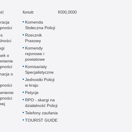
ość
Kontakt
RODO, DODO
racja
Komenda
pności
Stołeczna Policji
es
Rzecznik
alności
Prasowy
ugi
Komendy
rejonowe i
sek o
powiatowe
wnienie
pności
Komisariaty
Specjalistyczne
macja o
u
Jednostki Policji
pności
w kraju
wnienie
Petycje
pności
RPO - skargi na
wej
działalność Policji
Telefony zaufania
TOURIST GUIDE