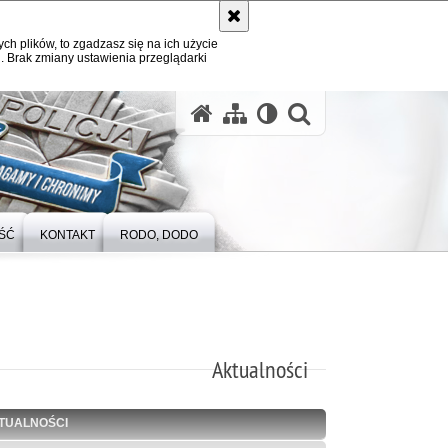
ych plików, to zgadzasz się na ich użycie
. Brak zmiany ustawienia przeglądarki
otwórz wysz
ŚĆ
KONTAKT
RODO, DODO
Aktualności
TUALNOŚCI