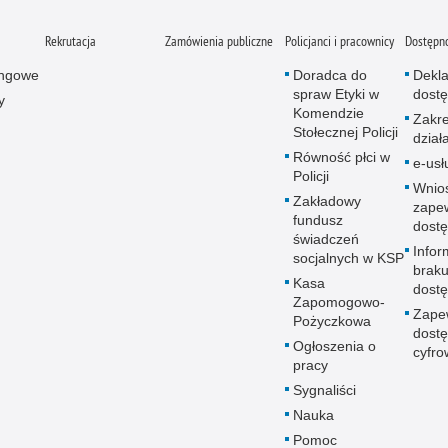
Rekrutacja
Zamówienia publiczne
Policjanci i pracownicy
Dostępn
ingowe
Doradca do
Dekla
spraw Etyki w
dostę
y
Komendzie
Zakr
Stołecznej Policji
dział
Równość płci w
e-usł
Policji
Wnio
Zakładowy
zape
fundusz
dostę
świadczeń
Infor
socjalnych w KSP
brak
Kasa
dostę
Zapomogowo-
Zape
Pożyczkowa
dostę
Ogłoszenia o
cyfro
pracy
Sygnaliści
Nauka
Pomoc