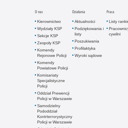
O nas
Działania
Praca
Kierownictwo
Aktualności
Listy rank
Wydziały KSP
Podziękowania i
Pracownic
listy
cywilni
Sekcje KSP
Poszukiwania
Zespoły KSP
Profilaktyka
Komendy
Rejonowe Policji
Wyroki sądowe
Komendy
Powiatowe Policji
Komisariaty
Specjalistyczne
Policji
Oddział Prewencji
Policji w Warszawie
Samodzielny
Pododdział
Kontrterrorystyczny
Policji w Warszawie