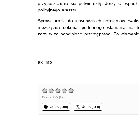
przypuszczenia się potwierdziły. Jerzy C. wpadł,
policyjnego aresztu.
Sprawa trafiła do ursynowskich policjantów zwalc
mężczyzna dokonał podobnego włamania na te
zarzuty za popełnione przestępstwa. Za włamanie
ak, mb
Ocena: 0/5 (0)
Udostępnij
Udostępnij