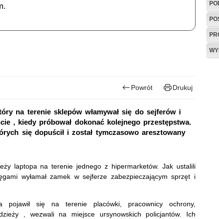
PO
m.
PO
PR
WY
Powrót
Drukuj
który na terenie sklepów włamywał się do sejferów i
ncie , kiedy próbował dokonać kolejnego przestępstwa.
tórych się dopuścił i został tymczasowo aresztowany
ieży laptopa na terenie jednego z hipermarketów. Jak ustalili
bcęgami wyłamał zamek w sejferze zabezpieczającym sprzęt i
 pojawił się na terenie placówki, pracownicy ochrony,
ieży , wezwali na miejsce ursynowskich policjantów. Ich