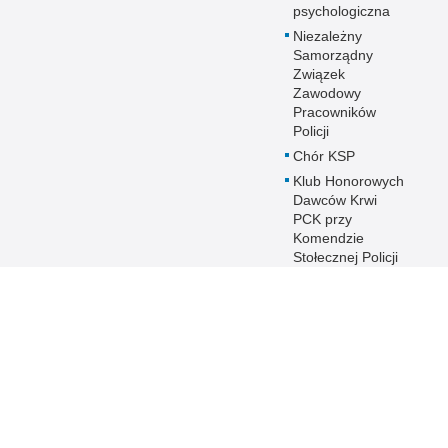
psychologiczna
Niezależny
Samorządny
Związek
Zawodowy
Pracowników
Policji
Chór KSP
Klub Honorowych
Dawców Krwi
PCK przy
Komendzie
Stołecznej Policji
Duszpasterstwo
Policji KSP
Prawosławne
Duszpasterstwo
Policji
IPA - International
Police
Association