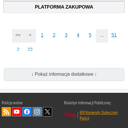
<<
<
1
2
3
4
5
...
51
>
>>
↓ Pokaż informacje dodatkowe ↓
Policja online
Biuletyn Informacji Publicznej
BIP Komendy Stołecznej
Policji