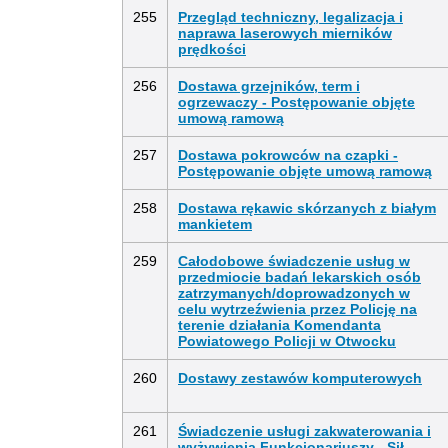
255
Przegląd techniczny, legalizacja i
naprawa laserowych mierników
prędkości
256
Dostawa grzejników, term i
ogrzewaczy - Postępowanie objęte
umową ramową
257
Dostawa pokrowców na czapki -
Postępowanie objęte umową ramową
258
Dostawa rękawic skórzanych z białym
mankietem
259
Całodobowe świadczenie usług w
przedmiocie badań lekarskich osób
zatrzymanych/doprowadzonych w
celu wytrzeźwienia przez Policję na
terenie działania Komendanta
Powiatowego Policji w Otwocku
260
Dostawy zestawów komputerowych
261
Świadczenie usługi zakwaterowania i
wyżywienia Funkcjonariuszy - Sił