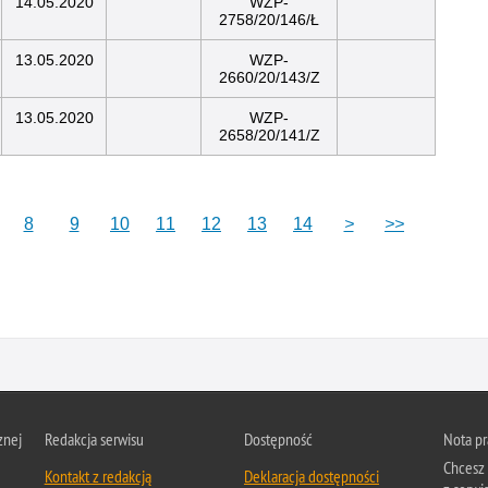
14.05.2020
WZP-
2758/20/146/Ł
13.05.2020
WZP-
2660/20/143/Z
13.05.2020
WZP-
2658/20/141/Z
8
9
10
11
12
13
14
>
>>
znej
Redakcja serwisu
Dostępność
Nota p
Chcesz 
Kontakt z redakcją
Deklaracja dostępności