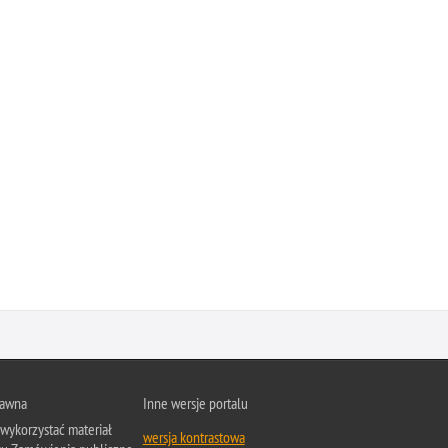
rawna
Inne wersje portalu
wykorzystać materiał
wersja kontrastowa