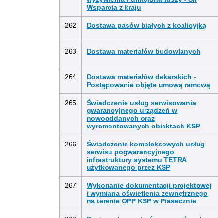
Wsparcia z kraju
262
Dostawa pasów białych z koalicyjką
263
Dostawa materiałów budowlanych
264
Dostawa materiałów dekarskich -
Postępowanie objęte umową ramową
265
Świadczenie usług serwisowania
gwarancyjnego urządzeń w
nowooddanych oraz
wyremontowanych obiektach KSP
266
Świadczenie kompleksowych usług
serwisu pogwarancyjnego
infrastruktury systemu TETRA
użytkowanego przez KSP
267
Wykonanie dokumentacji projektowej
i wymiana oświetlenia zewnętrznego
na terenie OPP KSP w Piasecznie