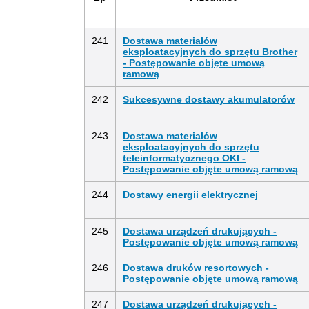
241
Dostawa materiałów
eksploatacyjnych do sprzętu Brother
- Postępowanie objęte umową
ramową
242
Sukcesywne dostawy akumulatorów
243
Dostawa materiałów
eksploatacyjnych do sprzętu
teleinformatycznego OKI -
Postępowanie objęte umową ramową
244
Dostawy energii elektrycznej
245
Dostawa urządzeń drukujących -
Postępowanie objęte umową ramową
246
Dostawa druków resortowych -
Postępowanie objęte umową ramową
247
Dostawa urządzeń drukujących -