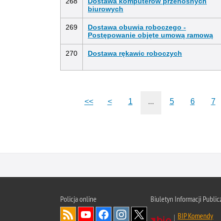
268
Dostawa komputerów przenośnych
biurowych
269
Dostawa obuwia roboczego -
Postępowanie objęte umową ramową
270
Dostawa rękawic roboczych
<<
<
1
...
5
6
7
Policja online
Biuletyn Informacji Public
BIP Komendy