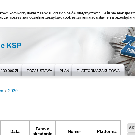
kownikom korzystanie z serwisu oraz do celów statystycznych. Jeśli nie blokujesz t
j, że możesz samodzielnie zarządzać cookies, zmieniając ustawienia przeglądarki
ne KSP
130 000 ZŁ
POZA USTAWĄ
PLAN
PLATFORMA ZAKUPOWA
um
2020
AK
Termin
Data
Numer
Platforma
składania