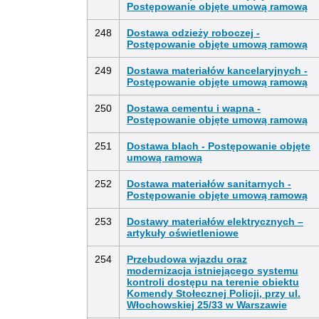
Postępowanie objęte umową ramową
248
Dostawa odzieży roboczej -
Postępowanie objęte umową ramową
249
Dostawa materiałów kancelaryjnych -
Postępowanie objęte umową ramową
250
Dostawa cementu i wapna -
Postępowanie objęte umową ramową
251
Dostawa blach - Postępowanie objęte
umową ramową
252
Dostawa materiałów sanitarnych -
Postępowanie objęte umową ramową
253
Dostawy materiałów elektrycznych –
artykuły oświetleniowe
254
Przebudowa wjazdu oraz
modernizacja istniejącego systemu
kontroli dostępu na terenie obiektu
Komendy Stołecznej Policji, przy ul.
Włochowskiej 25/33 w Warszawie