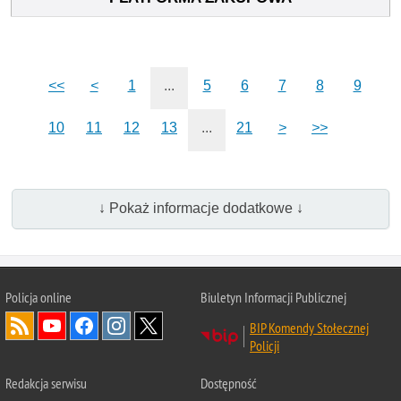
<<
<
1
...
5
6
7
8
9
10
11
12
13
...
21
>
>>
↓ Pokaż informacje dodatkowe ↓
Policja online
Biuletyn Informacji Publicznej
BIP Komendy Stołecznej
Policji
Redakcja serwisu
Dostępność