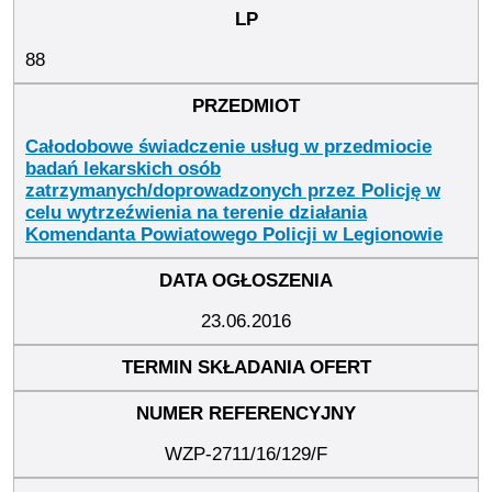
88
Całodobowe świadczenie usług w przedmiocie
badań lekarskich osób
zatrzymanych/doprowadzonych przez Policję w
celu wytrzeźwienia na terenie działania
Komendanta Powiatowego Policji w Legionowie
23.06.2016
WZP-2711/16/129/F