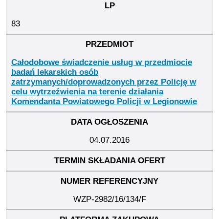
83
Całodobowe świadczenie usług w przedmiocie
badań lekarskich osób
zatrzymanych/doprowadzonych przez Policję w
celu wytrzeźwienia na terenie działania
Komendanta Powiatowego Policji w Legionowie
04.07.2016
WZP-2982/16/134/F