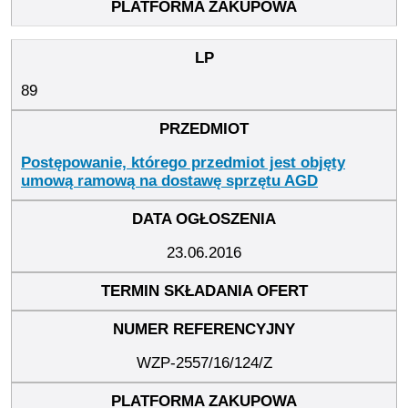
89
Postępowanie, którego przedmiot jest objęty
umową ramową na dostawę sprzętu AGD
23.06.2016
WZP-2557/16/124/Z