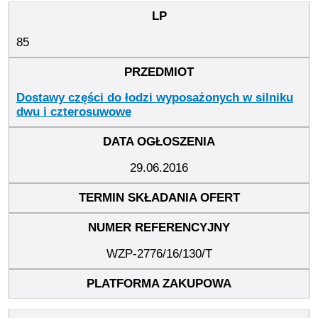
85
Dostawy części do łodzi wyposażonych w silniku
dwu i czterosuwowe
29.06.2016
WZP-2776/16/130/T