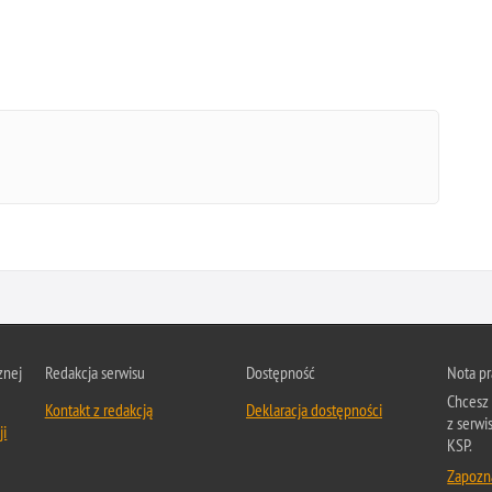
znej
Redakcja serwisu
Dostępność
Nota p
Chcesz 
Kontakt z redakcją
Deklaracja dostępności
z serwi
ji
KSP.
Zapozna