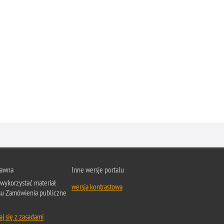
rawna
Inne wersje portalu
wykorzystać materiał
wersja kontrastowa
su Zamówienia publiczne
j się z zasadami