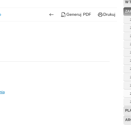
W 
ZA
o
Generuj PDF
Drukuj
nia
PL
AR