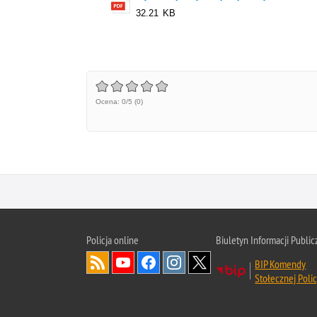
32.21 KB
Ocena: 0/5 (0)
Policja online
Biuletyn Informacji Public
BIP Komendy
Stołecznej Polic