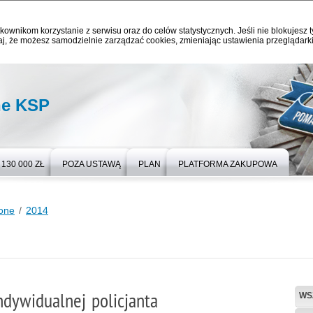
kownikom korzystanie z serwisu oraz do celów statystycznych. Jeśli nie blokujesz t
j, że możesz samodzielnie zarządzać cookies, zmieniając ustawienia przeglądarki
ne KSP
130 000 ZŁ
POZA USTAWĄ
PLAN
PLATFORMA ZAKUPOWA
one
2014
ndywidualnej policjanta
WS