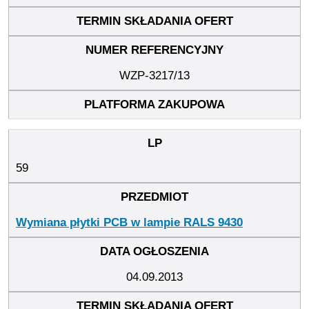
WZP-3217/13
59
Wymiana płytki PCB w lampie RALS 9430
04.09.2013