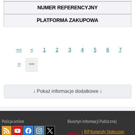
<<
<
1
2
3
4
5
6
7
>
>>
↓ Pokaż informacje dodatkowe ↓
Policja online
Biuletyn Informacji Publicznej
BIP Komendy Stołecznej