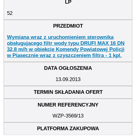
52
Wymiana wraz z uruchomieniem sterownika
obsługującego filtr wody typu DRUFI MAX 16 DN
32,8 m/h w obiekcie Komendy Powiatowej Policji
w Piasecznie wraz z czyszczeniem filtra - 1 kpl.
13.09.2013
WZP-3569/13