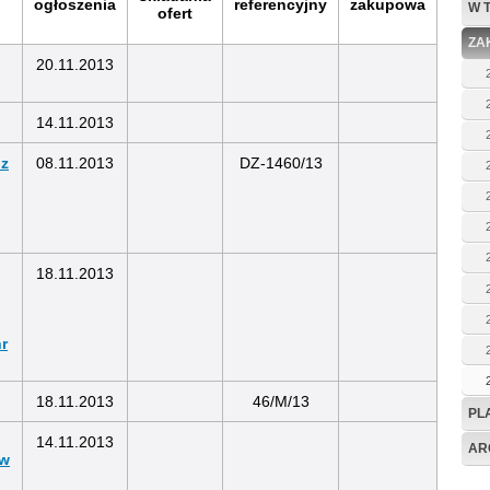
ogłoszenia
referencyjny
zakupowa
W 
ofert
ZA
20.11.2013
14.11.2013
 z
08.11.2013
DZ-1460/13
18.11.2013
nr
18.11.2013
46/M/13
PL
14.11.2013
AR
 w