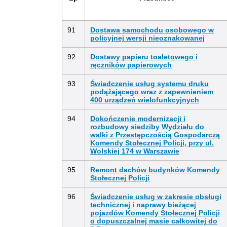
91
Dostawa samochodu osobowego w
policyjnej wersji nieoznakowanej
92
Dostawy papieru toaletowego i
ręczników papierowych
93
Świadczenie usług systemu druku
podążającego wraz z zapewnieniem
400 urządzeń wielofunkcyjnych
94
Dokończenie modernizacji i
rozbudowy siedziby Wydziału do
walki z Przestępczością Gospodarczą
Komendy Stołecznej Policji, przy ul.
Wolskiej 174 w Warszawie
95
Remont dachów budynków Komendy
Stołecznej Policji
96
Świadczenie usług w zakresie obsługi
technicznej i naprawy bieżącej
pojazdów Komendy Stołecznej Policji
o dopuszczalnej masie całkowitej do