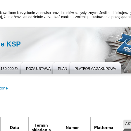
kownikom korzystanie z serwisu oraz do celów statystycznych. Jeśli nie blokujesz t
j, że możesz samodzielnie zarządzać cookies, zmieniając ustawienia przeglądarki
ne KSP
130 000 ZŁ
POZA USTAWĄ
PLAN
PLATFORMA ZAKUPOWA
zone
AK
Termin
Data
Numer
Platforma
składania