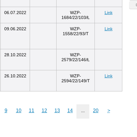
06.07.2022
WZP-
Link
1684/22/103/Ł
09.06.2022
WZP-
Link
1558/22/93/T
28.10.2022
WZP-
2579/22/146/Ł
26.10.2022
WZP-
Link
2594/22/149/T
9
10
11
12
13
14
...
20
>