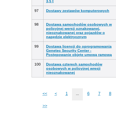
3,5 t
97
Dostawy zestawów komputerowych
98
Dostawa samochodów osobowych w
policyjnej wersji oznakowanej,
nieoznakowanej oraz pojazdów o
napędzie elektrycznym
99
Dostawa licencji do oprogramowania
Genetec Security Center -
Postępowanie objęte umową ramową
100
Dostawa czterech samochodów
osobowych w policyjnej wresji
nieoznakowanej
<<
<
1
...
6
7
8
>>