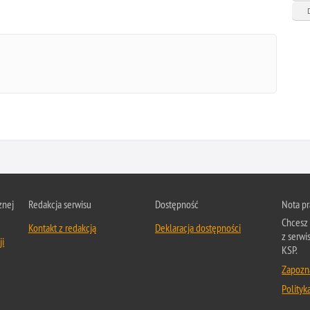
znej
Redakcja serwisu
Dostępność
Nota p
Chcesz 
Kontakt z redakcją
Deklaracja dostępności
z serwi
ji
KSP.
Zapozna
Polityk