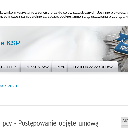
kownikom korzystanie z serwisu oraz do celów statystycznych. Jeśli nie blokujesz t
j, że możesz samodzielnie zarządzać cookies, zmieniając ustawienia przeglądarki
ne KSP
130 000 ZŁ
POZA USTAWĄ
PLAN
PLATFORMA ZAKUPOWA
um
2020
 pcv - Postępowanie objęte umową
AK