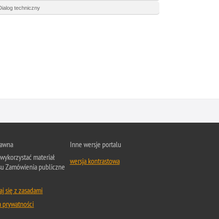
Dialog techniczny
rawna
Inne wersje portalu
wykorzystać materiał
wersja kontrastowa
su Zamówienia publiczne
j się z zasadami
a prywatności