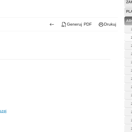
ZA
PL
AR
Generuj PDF
Drukuj
szej