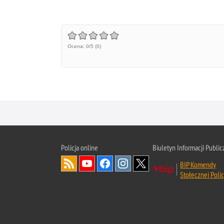
Ocena: 0/5 (0)
Policja online
Biuletyn Informacji Public
BIP Komendy
Stołecznej Polic