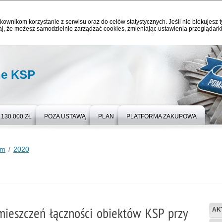
kownikom korzystanie z serwisu oraz do celów statystycznych. Jeśli nie blokujesz t
j, że możesz samodzielnie zarządzać cookies, zmieniając ustawienia przeglądarki
ne KSP
130 000 ZŁ
POZA USTAWĄ
PLAN
PLATFORMA ZAKUPOWA
um
2020
ieszczeń łączności obiektów KSP przy
AK