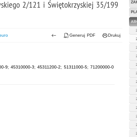
wskiego 2/121 i Świętokrzyskiej 35/199
ZA
PL
AR
euro
Generuj PDF
Drukuj
00-9; 45310000-3; 45311200-2; 51311000-5; 71200000-0