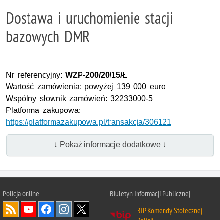
Dostawa i uruchomienie stacji
bazowych DMR
Nr referencyjny:
WZP-200/20/15/Ł
Wartość zamówienia: powyżej 139 000 euro
Wspólny słownik zamówień: 32233000-5
Platforma zakupowa:
https://platformazakupowa.pl/transakcja/306121
↓ Pokaż informacje dodatkowe ↓
Policja online
Biuletyn Informacji Publicznej
BIP Komendy Stołecznej
Policji