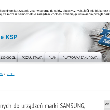
kownikom korzystanie z serwisu oraz do celów statystycznych. Jeśli nie blokujesz t
j, że możesz samodzielnie zarządzać cookies, zmieniając ustawienia przeglądarki
ne KSP
130 000 ZŁ
POZA USTAWĄ
PLAN
PLATFORMA ZAKUPOWA
um
2016
jnych do urządzeń marki SAMSUNG,
AK