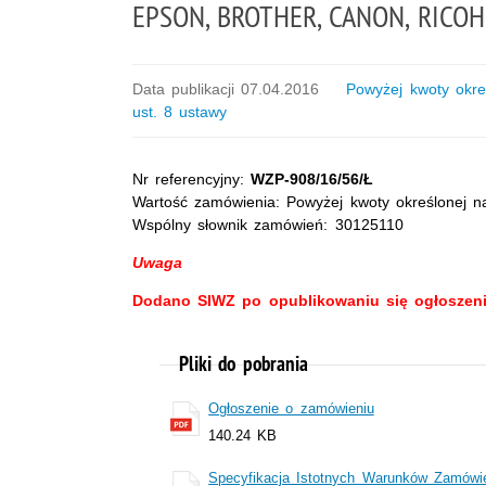
EPSON, BROTHER, CANON, RICOH
Data publikacji 07.04.2016
Powyżej kwoty określ
ust. 8 ustawy
Nr referencyjny:
WZP-908/16/56/Ł
Wartość zamówienia: Powyżej kwoty określonej na
Wspólny słownik zamówień: 30125110
Uwaga
Dodano SIWZ po opublikowaniu się ogłoszen
Pliki do pobrania
Ogłoszenie o zamówieniu
140.24 KB
Specyfikacja Istotnych Warunków Zamówi