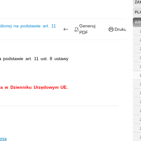
ZA
PL
AR
onej na podstawie art. 11
Generuj
Drukuj
PDF
 podstawie art. 11 ust. 8 ustawy
ia w Dzienniku Urzędowym UE.
enia