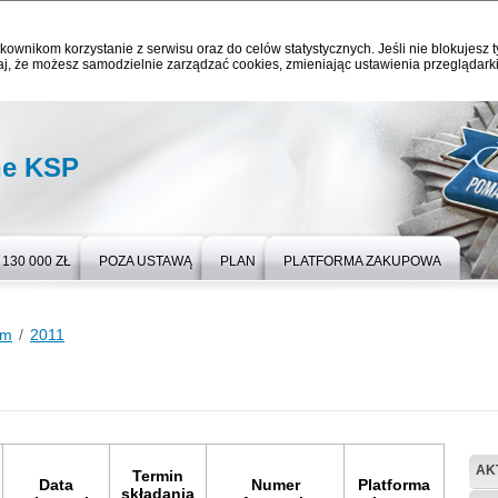
kownikom korzystanie z serwisu oraz do celów statystycznych. Jeśli nie blokujesz t
j, że możesz samodzielnie zarządzać cookies, zmieniając ustawienia przeglądarki
ne KSP
130 000 ZŁ
POZA USTAWĄ
PLAN
PLATFORMA ZAKUPOWA
um
2011
AK
Termin
Data
Numer
Platforma
składania