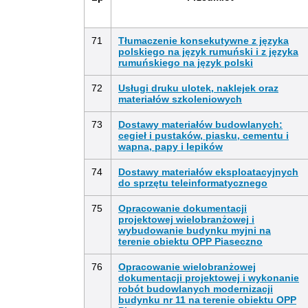
71
Tłumaczenie konsekutywne z języka
polskiego na język rumuński i z języka
rumuńskiego na język polski
72
Usługi druku ulotek, naklejek oraz
materiałów szkoleniowych
73
Dostawy materiałów budowlanych:
cegieł i pustaków, piasku, cementu i
wapna, papy i lepików
74
Dostawy materiałów eksploatacyjnych
do sprzętu teleinformatycznego
75
Opracowanie dokumentacji
projektowej wielobranżowej i
wybudowanie budynku myjni na
terenie obiektu OPP Piaseczno
76
Opracowanie wielobranżowej
dokumentacji projektowej i wykonanie
robót budowlanych modernizacji
budynku nr 11 na terenie obiektu OPP