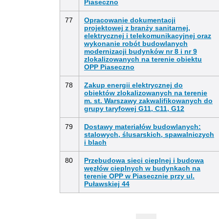
Piaseczno
77
Opracowanie dokumentacji
projektowej z branży sanitarnej,
elektrycznej i telekomunikacyjnej oraz
wykonanie robót budowlanych
modernizacji budynków nr 8 i nr 9
zlokalizowanych na terenie obiektu
OPP Piaseczno
78
Zakup energii elektrycznej do
obiektów zlokalizowanych na terenie
m. st. Warszawy zakwalifikowanych do
grupy taryfowej G11, C11, G12
79
Dostawy materiałów budowlanych:
stalowych, ślusarskich, spawalniczych
i blach
80
Przebudowa sieci cieplnej i budowa
węzłów cieplnych w budynkach na
terenie OPP w Piasecznie przy ul.
Puławskiej 44