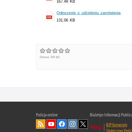
167.49 KB
Ogłoszenie o udzieleniu zamówienia
131.06 KB
Ocena: 0/5 (0)
Policja online
Biuletyn Informacji Public
BIP Komendy
Stołecznej Polic