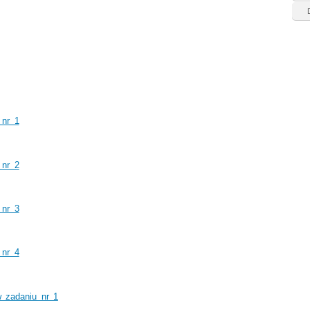
 nr 1
 nr 2
 nr 3
 nr 4
w zadaniu nr 1