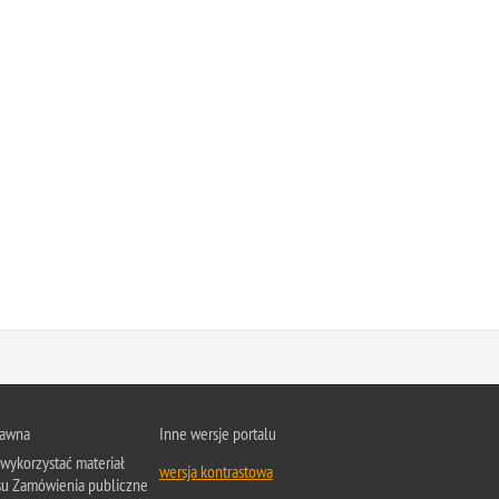
rawna
Inne wersje portalu
wykorzystać materiał
wersja kontrastowa
su Zamówienia publiczne