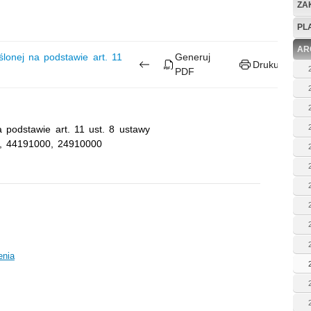
ZA
PL
AR
nej na podstawie art. 11
Generuj
Drukuj
PDF
 podstawie art. 11 ust. 8 ustawy
, 44191000, 24910000
enia