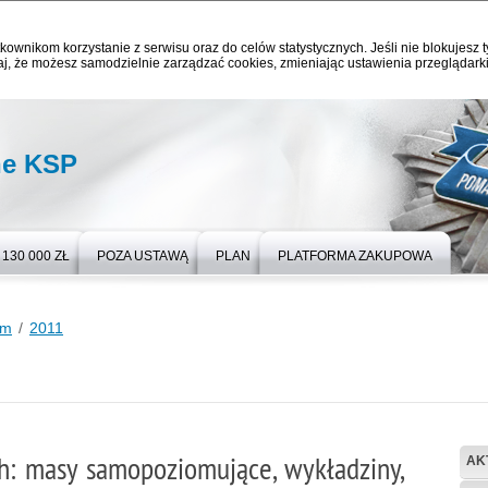
kownikom korzystanie z serwisu oraz do celów statystycznych. Jeśli nie blokujesz t
j, że możesz samodzielnie zarządzać cookies, zmieniając ustawienia przeglądarki
ne KSP
130 000 ZŁ
POZA USTAWĄ
PLAN
PLATFORMA ZAKUPOWA
um
2011
: masy samopoziomujące, wykładziny,
AK