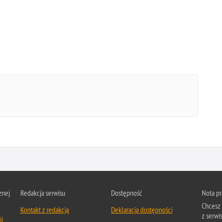
znej
Redakcja serwisu
Dostępność
Nota p
Chcesz 
Kontakt z redakcją
Deklaracja dostępności
z serwi
ji