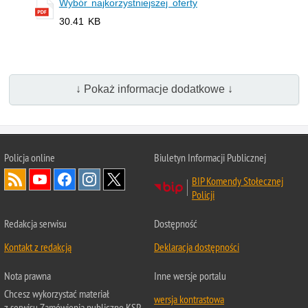
Wybór najkorzystniejszej oferty
30.41 KB
↓ Pokaż informacje dodatkowe ↓
Policja online
Biuletyn Informacji Publicznej
BIP Komendy Stołecznej
Policji
Redakcja serwisu
Dostępność
Kontakt z redakcją
Deklaracja dostępności
Nota prawna
Inne wersje portalu
Chcesz wykorzystać materiał
wersja kontrastowa
z serwisu Zamówienia publiczne KSP.