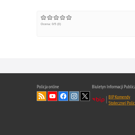
Ocena: 0/5 (0)
Policja online
Biuletyn Informacji Public
BIP Komendy
Stołecznej Polic