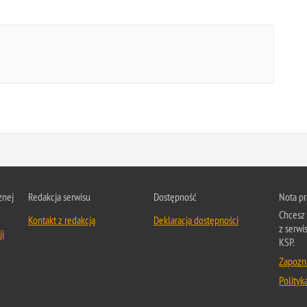
znej
Redakcja serwisu
Dostępność
Nota p
Chcesz 
Kontakt z redakcją
Deklaracja dostępności
z serwi
ji
KSP.
Zapozna
Polityk