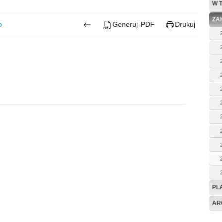
W 
ZA
o
Generuj PDF
Drukuj
PL
AR