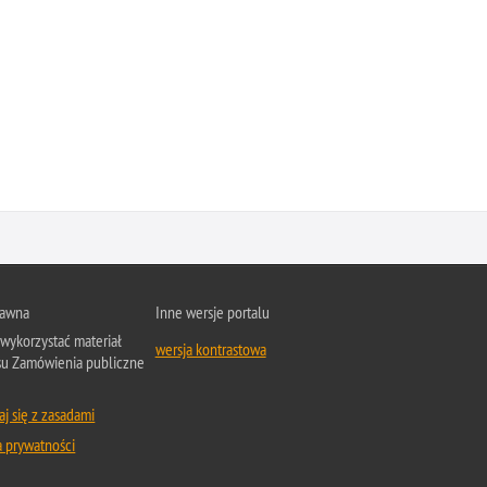
rawna
Inne wersje portalu
wykorzystać materiał
wersja kontrastowa
su Zamówienia publiczne
j się z zasadami
a prywatności