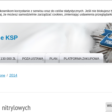
kownikom korzystanie z serwisu oraz do celów statystycznych. Jeśli nie blokujesz t
j, że możesz samodzielnie zarządzać cookies, zmieniając ustawienia przeglądarki
ne KSP
130 000 ZŁ
POZA USTAWĄ
PLAN
PLATFORMA ZAKUPOWA
one
2014
 nitrylowych
WS