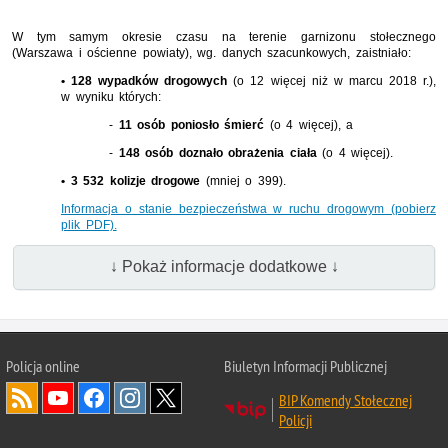
W tym samym okresie czasu na terenie garnizonu stołecznego
(Warszawa i ościenne powiaty), wg. danych szacunkowych, zaistniało:
• 128 wypadków drogowych
(o 12 więcej niż w marcu 2018 r.),
w wyniku których:
-
11 osób poniosło śmierć
(o 4 więcej), a
-
148 osób doznało obrażenia ciała
(o 4 więcej).
• 3 532 kolizje drogowe
(mniej o 399).
Informacja o stanie bezpieczeństwa w ruchu drogowym (pobierz
plik PDF).
↓ Pokaż informacje dodatkowe ↓
Policja online
Biuletyn Informacji Publicznej
BIP Komendy Stołecznej
Policji