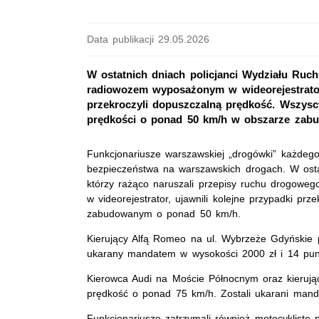
Data publikacji 29.05.2026
W ostatnich dniach policjanci Wydziału Ru
radiowozem wyposażonym w wideorejestrator 
przekroczyli dopuszczalną prędkość. Wszyscy
prędkości o ponad 50 km/h w obszarze zab
Funkcjonariusze warszawskiej „drogówki” każdeg
bezpieczeństwa na warszawskich drogach. W ostatn
którzy rażąco naruszali przepisy ruchu drogow
w videorejestrator, ujawnili kolejne przypadki pr
zabudowanym o ponad 50 km/h.
Kierujący Alfą Romeo na ul. Wybrzeże Gdyńskie 
ukarany mandatem w wysokości 2000 zł i 14 pun
Kierowca Audi na Moście Północnym oraz kierując
prędkość o ponad 75 km/h. Zostali ukarani mand
Funkcjonariusze zatrzymali również motocyklistę