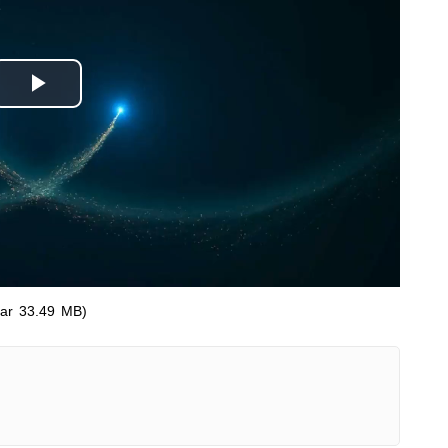
Odtwórz
wideo
ar 33.49 MB)