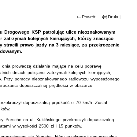
Powrót
Drukuj
chu Drogowego KSP patrolując ulice nieoznakowanym
zatrzymali kolejnych kierujących, którzy znacząco
 stracili prawo jazdy na 3 miesiące, za przekroczenie
udowanym.
o dnia prowadzą działania mające na celu poprawę
ich dniach policjanci zatrzymali kolejnych kierujących,
ego. Przy pomocy nieoznakowanego radiowozu wyposażonego
zekraczania dopuszczalnej prędkości w obszarze
przekroczył dopuszczalną prędkość o 70 km/h. Został
któw.
y Porsche na ul. Kuklińskiego przekroczyli dopuszczalną
atami w wysokości 2500 zł i 15 punktów.
 poruszającego się Yamahą, który przekroczył dopuszczalną