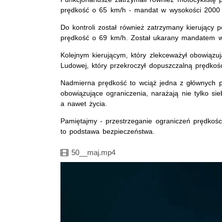
prędkość o 65 km/h - mandat w wysokości 2000 z
Do kontroli został również zatrzymany kierujący
prędkość o 69 km/h. Został ukarany mandatem w
Kolejnym kierującym, który zlekceważył obowiązuj
Ludowej, który przekroczył dopuszczalną prędkoś
Nadmierna prędkość to wciąż jedna z głównych p
obowiązujące ograniczenia, narażają nie tylko sie
a nawet życia.
Pamiętajmy - przestrzeganie ograniczeń prędkoś
to podstawa bezpieczeństwa.
Film
50__maj.mp4