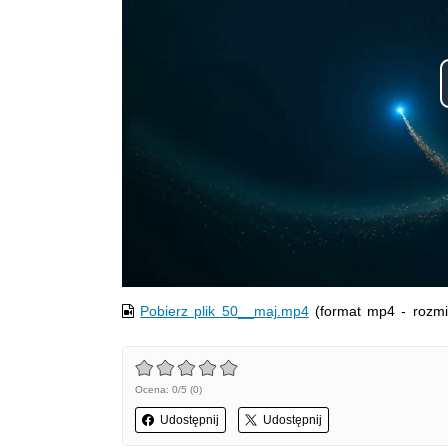
Pobierz plik 50__maj.mp4
(format mp4 - rozmi
Ocena: 0/5 (0)
Udostępnij
Udostępnij