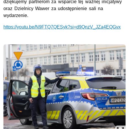
dziękujemy partnerom za wsparcie tej ważnej inicjatywy
oraz Dzielnicy Wawer za udostępnienie sali na
wydarzenie.
https://youtu.be/N9FTQ7QESyk?si=d9QnzV_JZa4EQGvx