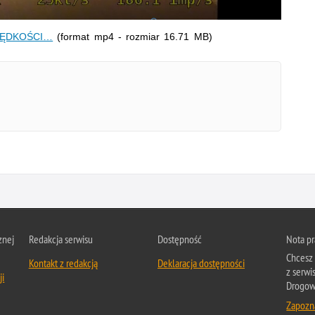
PRĘDKOŚCI…
(format mp4 - rozmiar 16.71 MB)
znej
Redakcja serwisu
Dostępność
Nota p
Chcesz 
Kontakt z redakcją
Deklaracja dostępności
z serwi
ji
Drogow
Zapozna