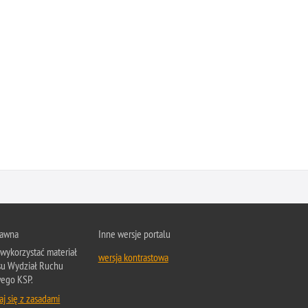
rawna
Inne wersje portalu
wykorzystać materiał
wersja kontrastowa
su Wydział Ruchu
ego KSP.
j się z zasadami