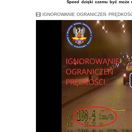
Speed dzięki czemu być może u
Film
IGNOROWANIE OGRANICZEŃ PRĘDKOŚ