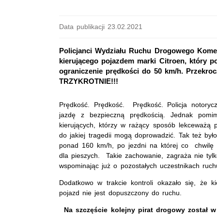
Data publikacji 23.02.2021
Policjanci Wydziału Ruchu Drogowego Komendy
kierującego pojazdem marki Citroen, który p
ograniczenie prędkości do 50 km/h. Przek
TRZYKROTNIE!!!
Prędkość. Prędkość. Prędkość. Policja notory
jazdę z bezpieczną prędkością. Jednak pomim
kierujących, którzy w rażący sposób lekceważą 
do jakiej tragedii mogą doprowadzić. Tak też był
ponad 160 km/h, po jezdni na której co chwilę 
dla pieszych. Takie zachowanie, zagraża nie tyl
wspominając już o pozostałych uczestnikach ruch
Dodatkowo w trakcie kontroli okazało się, że k
pojazd nie jest dopuszczony do ruchu.
Na szczęście kolejny pirat drogowy został 