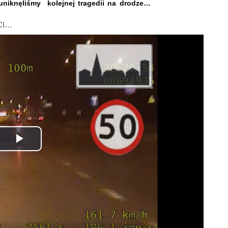
niknęliśmy kolejnej tragedii na drodze…
CI…
Odtwórz
wideo