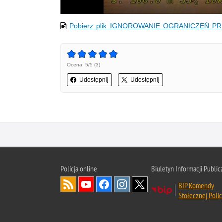
Pobierz plik IGNOROWANIE OGRANICZEŃ 
Ocena: 5/5 (3)
Udostępnij
Udostępnij
Policja online
Biuletyn Informacji Public
BIP Komendy
Stołecznej Polic