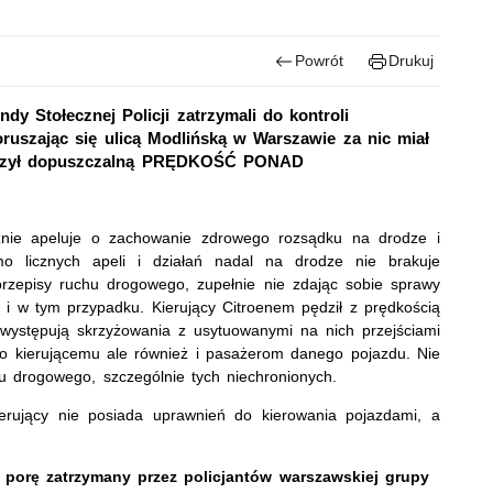
Powrót
Drukuj
 Stołecznej Policji zatrzymali do kontroli
oruszając się ulicą Modlińską w Warszawie za nic miał
roczył dopuszczalną PRĘDKOŚĆ PONAD
cznie apeluje o zachowanie zdrowego rozsądku na drodze i
o licznych apeli i działań nadal na drodze nie brakuje
przepisy ruchu drogowego, zupełnie nie zdając sobie sprawy
o i w tym przypadku. Kierujący Citroenem pędził z prędkością
występują skrzyżowania z usytuowanymi na nich przejściami
ko kierującemu ale również i pasażerom danego pojazdu. Nie
u drogowego, szczególnie tych niechronionych.
ierujący nie posiada uprawnień do kierowania pojazdami, a
w porę zatrzymany przez policjantów warszawskiej grupy