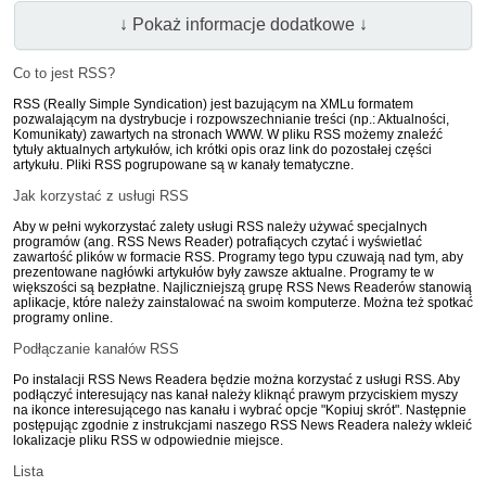
↓ Pokaż informacje dodatkowe ↓
Co to jest RSS?
RSS (Really Simple Syndication) jest bazującym na XMLu formatem
pozwalającym na dystrybucje i rozpowszechnianie treści (np.: Aktualności,
Komunikaty) zawartych na stronach WWW. W pliku RSS możemy znaleźć
tytuły aktualnych artykułów, ich krótki opis oraz link do pozostałej części
artykułu. Pliki RSS pogrupowane są w kanały tematyczne.
Jak korzystać z usługi RSS
Aby w pełni wykorzystać zalety usługi RSS należy używać specjalnych
programów (ang. RSS News Reader) potrafiących czytać i wyświetlać
zawartość plików w formacie RSS. Programy tego typu czuwają nad tym, aby
prezentowane nagłówki artykułów były zawsze aktualne. Programy te w
większości są bezpłatne. Najliczniejszą grupę RSS News Readerów stanowią
aplikacje, które należy zainstalować na swoim komputerze. Można też spotkać
programy online.
Podłączanie kanałów RSS
Po instalacji RSS News Readera będzie można korzystać z usługi RSS. Aby
podłączyć interesujący nas kanał należy kliknąć prawym przyciskiem myszy
na ikonce interesującego nas kanału i wybrać opcje "Kopiuj skrót". Następnie
postępując zgodnie z instrukcjami naszego RSS News Readera należy wkleić
lokalizacje pliku RSS w odpowiednie miejsce.
Lista