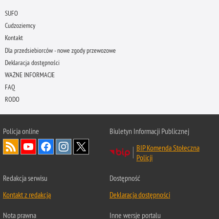
SUFO
Cudzoziemcy
Kontakt
Dla przedsiebiorców - nowe zgody przewozowe
Deklaracja dostępności
WAŻNE INFORMACJE
FAQ
RODO
Policja online
Biuletyn Informacji Publicznej
BIP Komenda Stołeczna
Policji
Redakcja serwisu
Dostępność
Kontakt z redakcją
Deklaracja dostępności
Nota prawna
Inne wersje portalu